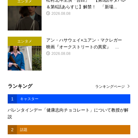
松村北斗主演『告白』 【第5話ネタバレ
エンタメ
＆第6話あらすじ】解禁！ 「新場...
2026.08.08
アン・ハサウェイ×ユアン・マクレガー
エンタメ
映画『オークストリートの異変』 ...
2026.08.08
ランキング
ランキングページ
1
キャスター
バレンタインデー「健康志向チョコレート」について教授が解
説
2
話題