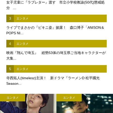
女子児童に『ラブレター』渡す 市立小学校教諭(50代)懲戒処
分 ...
3
エンタメ
ライブでまさかの『ビキニ姿』披露！ 森口博子「ANISON＆
POPS NI...
4
エンタメ
映画『翔んで埼玉』 総勢53体の埼玉県ご当地キャラクターが
大集...
5
エンタメ
寺西拓人(timelesz)主演！ 新ドラマ『ラーメンD 松平國光
Season...
エンタメ
エンタメ