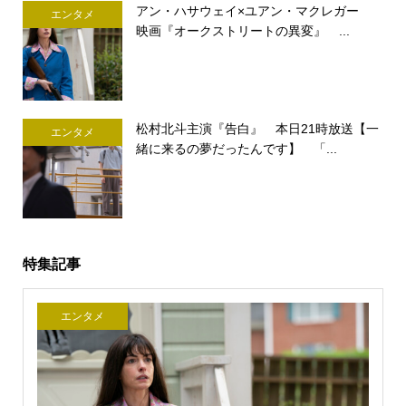
アン・ハサウェイ×ユアン・マクレガー
エンタメ
映画『オークストリートの異変』 ...
松村北斗主演『告白』 本日21時放送【一
エンタメ
緒に来るの夢だったんです】 「...
特集記事
エンタメ