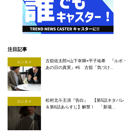
注目記事
古舘佑太郎×山下幸輝×平子祐希 『ルポ・
エンタメ
あの日の真実』#5 古舘「気づけ...
松村北斗主演『告白』 【第5話ネタバレ
エンタメ
＆第6話あらすじ】解禁！ 「新場...