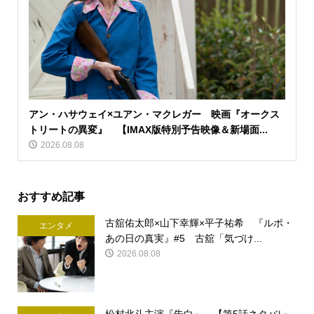
アン・ハサウェイ×ユアン・マクレガー 映画『オークス
トリートの異変』 【IMAX版特別予告映像＆新場面...
2026.08.08
おすすめ記事
古舘佑太郎×山下幸輝×平子祐希 『ルポ・
エンタメ
あの日の真実』#5 古舘「気づけ...
2026.08.08