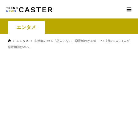
エンタメ
エンタメ
未婚者の76％「恋人いない」恋愛離れが加速！？Z世代の3人に1人が
恋愛相談はAIへ…