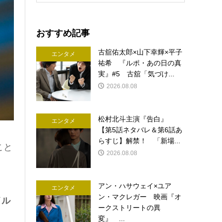
おすすめ記事
古舘佑太郎×山下幸輝×平子
エンタメ
祐希 『ルポ・あの日の真
実』#5 古舘「気づけ...
2026.08.08
松村北斗主演『告白』
エンタメ
【第5話ネタバレ＆第6話あ
らすじ】解禁！ 「新場...
こと
2026.08.08
アン・ハサウェイ×ユア
エンタメ
ン・マクレガー 映画『オ
イル
ークストリートの異
変』 ...