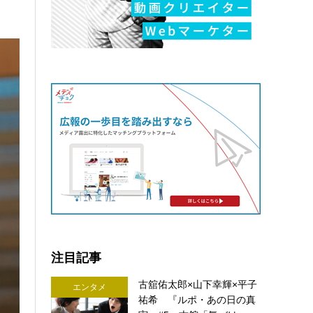
注目記事
古舘佑太郎×山下幸輝×平子
エンタメ
祐希 『ルポ・あの日の真