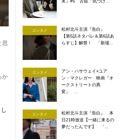
実』#5 古舘「気づけ...
松村北斗主演『告白』
エンタメ
【第5話ネタバレ＆第6話あ
と思
らすじ】解禁！ 「新場...
アン・ハサウェイ×ユア
エンタメ
ろか
ン・マクレガー 映画『オ
ークストリートの異
変』 ...
まし
松村北斗主演『告白』 本
エンタメ
日21時放送【一緒に来るの
夢だったんです】 「...