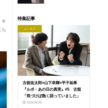
特集記事
、キ
エンタメ
こら
古舘佑太郎×山下幸輝×平子祐希
『ルポ・あの日の真実』#5 古舘
「気づけば熱く語っていました」
2026.08.08