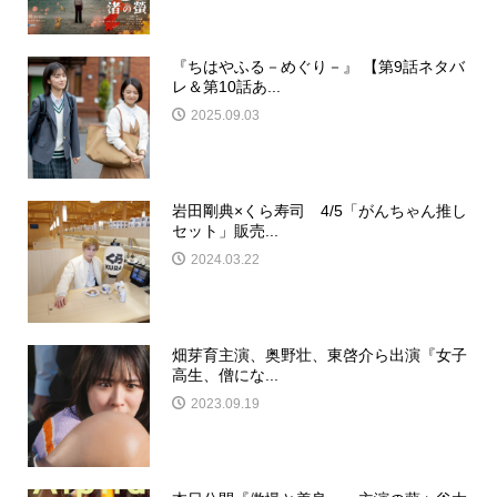
『ちはやふる－めぐり－』 【第9話ネタバ
レ＆第10話あ...
2025.09.03
岩田剛典×くら寿司 4/5「がんちゃん推し
セット」販売...
2024.03.22
畑芽育主演、奥野壮、東啓介ら出演『女子
高生、僧にな...
2023.09.19