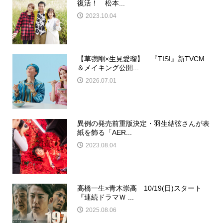
復活！ 松本...
2023.10.04
【草彅剛×生見愛瑠】 『TISI』新TVCM
＆メイキング公開...
2026.07.01
異例の発売前重版決定・羽生結弦さんが表
紙を飾る「AER...
2023.08.04
高橋一生×青木崇高 10/19(日)スタート
『連続ドラマＷ ...
2025.08.06