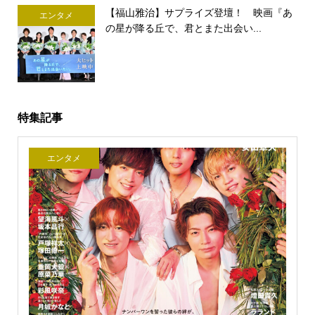
【福山雅治】サプライズ登壇！ 映画『あ
エンタメ
の星が降る丘で、君とまた出会い...
特集記事
エンタメ