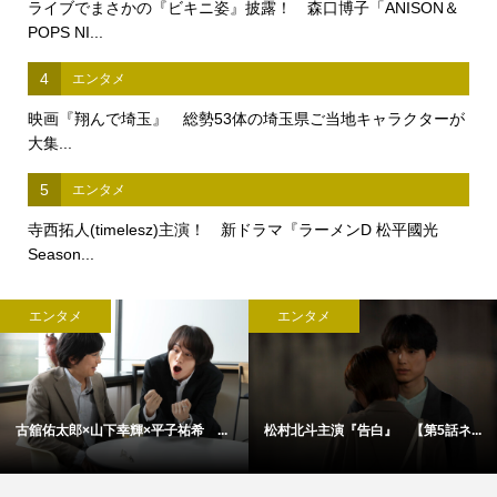
ライブでまさかの『ビキニ姿』披露！ 森口博子「ANISON＆
POPS NI...
4
エンタメ
映画『翔んで埼玉』 総勢53体の埼玉県ご当地キャラクターが
大集...
5
エンタメ
寺西拓人(timelesz)主演！ 新ドラマ『ラーメンD 松平國光
Season...
エンタメ
エンタメ
古舘佑太郎×山下幸輝×平子祐希 ...
松村北斗主演『告白』 【第5話ネ...