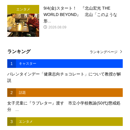
9/4(金)スタート！ 『北山宏光 THE
エンタメ
WORLD BEYOND』 北山「このような
形...
2026.08.09
ランキング
ランキングページ
1
キャスター
バレンタインデー「健康志向チョコレート」について教授が解
説
2
話題
女子児童に『ラブレター』渡す 市立小学校教諭(50代)懲戒処
分 ...
3
エンタメ