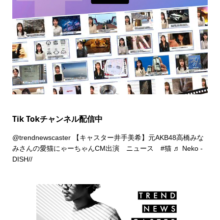
Tik Tokチャンネル配信中
@trendnewscaster
【キャスター井手美希】元AKB48高橋みな
みさんの愛猫にゃーちゃんCM出演 ニュース
#猫
♬ Neko -
DISH//