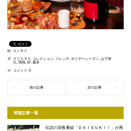
エンタメ
クリスマス
,
コレクション
,
フレンチ
,
ホリデーシーズン
,
山下智
久
,
情熱
,
絆
,
週末
コメント:
0
関連記事一覧
伝説の深夜番組「ＤＡＩＳＵＫＩ！」が再