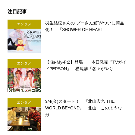
注目記事
羽生結弦さんの“プーさん愛”がついに商品
エンタメ
化！ 「SHOWER OF HEART –...
【Kis-My-Ft2】登場！ 本日発売『TVガイ
エンタメ
ドPERSON』 横尾渉「各々がやり...
9/4(金)スタート！ 『北山宏光 THE
エンタメ
WORLD BEYOND』 北山「このような
形...