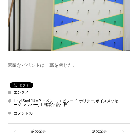
素敵なイベントは、幕を閉じた。
エンタメ
Hey! Say! JUMP
,
イベント
,
エピソード
,
ホリデー
,
ボイスメッセ
ージ
,
メンバー
,
山田涼介
,
誕生日
コメント:
0