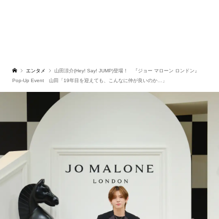
エンタメ
山田涼介(Hey! Say! JUMP)登場！ 『ジョー マローン ロンドン』
Pop-Up Event 山田「19年目を迎えても、こんなに仲が良いのか…」