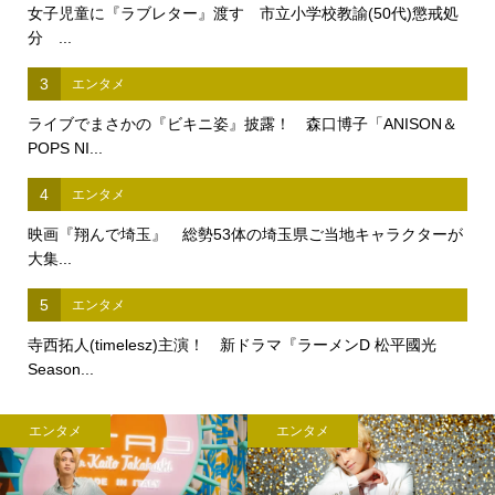
女子児童に『ラブレター』渡す 市立小学校教諭(50代)懲戒処
分 ...
3
エンタメ
ライブでまさかの『ビキニ姿』披露！ 森口博子「ANISON＆
POPS NI...
4
エンタメ
映画『翔んで埼玉』 総勢53体の埼玉県ご当地キャラクターが
大集...
5
エンタメ
寺西拓人(timelesz)主演！ 新ドラマ『ラーメンD 松平國光
Season...
エンタメ
エンタメ