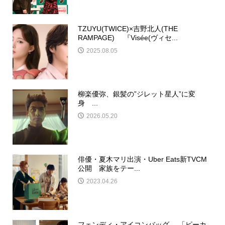
TZUYU(TWICE)×吉野北人(THE
RAMPAGE) 『Visée(ヴィセ...
2025.08.05
柳楽優弥、銀髪の”ジレット星人”に変
身 ...
2026.05.20
俳優・夏木マリ出演・Uber Eats新TVCM
公開 家族をテー...
2023.04.26
フェンディ・アイコンバッグ 「ピーカ