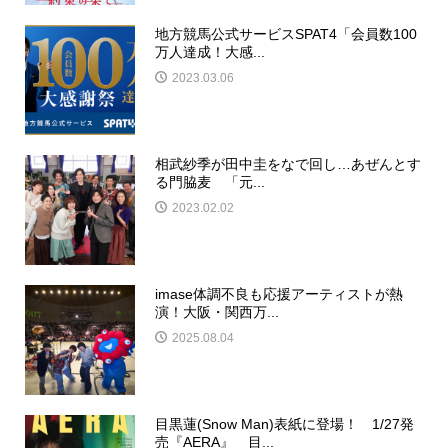
地⽅競⾺公式サービスSPAT4「会員数100
万⼈達成！⼤感...
2023.03.06
相武紗季が田中圭をなで回し…あぜんとす
る門脇麦 「元...
2023.02.02
imase体調不良も応援アーティストが熱
演！大阪・関西万...
2025.08.04
目黒蓮(Snow Man)表紙に登場！ 1/27発
売『AERA』 目...