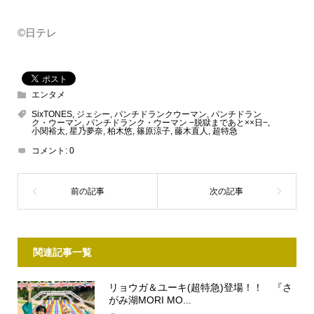
©日テレ
エンタメ
SixTONES
,
ジェシー
,
パンチドランクウーマン
,
パンチドラン
ク・ウーマン
,
パンチドランク・ウーマン −脱獄まであと××日−
,
小関裕太
,
星乃夢奈
,
柏木悠
,
篠原涼子
,
藤木直人
,
超特急
コメント:
0
関連記事一覧
リョウガ＆ユーキ(超特急)登場！！ 『さ
がみ湖MORI MO...