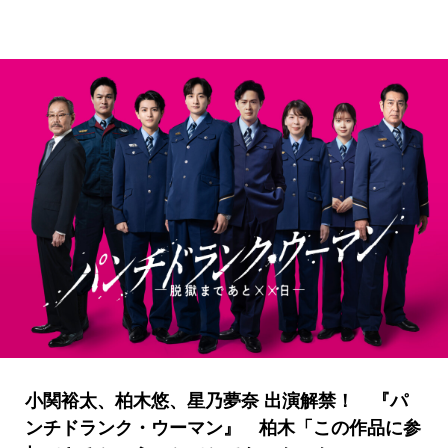
小関裕太、柏木悠、星乃夢奈 出演解禁！ 『パ
ンチドランク・ウーマン』 柏木「この作品に参