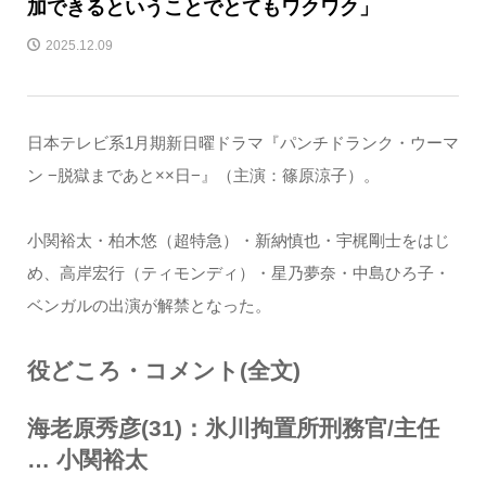
加できるということでとてもワクワク」
2025.12.09
日本テレビ系1月期新日曜ドラマ『パンチドランク・ウーマ
ン −脱獄まであと××日−』（主演：篠原涼子）。
小関裕太・柏木悠（超特急）・新納慎也・宇梶剛士をはじ
め、高岸宏行（ティモンディ）・星乃夢奈・中島ひろ子・
ベンガルの出演が解禁となった。
役どころ・コメント(全文)
海老原秀彦(31)：氷川拘置所刑務官/主任
… 小関裕太