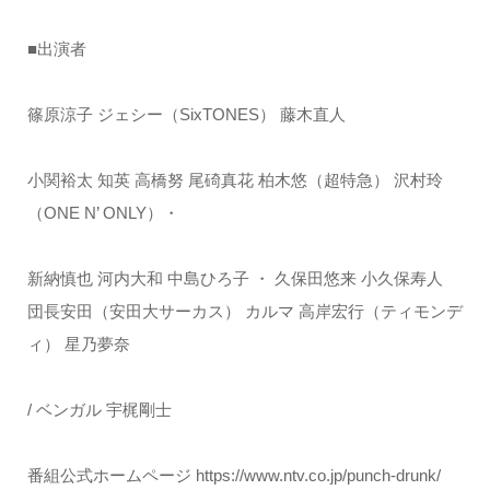
■出演者
篠原涼子 ジェシー（SixTONES） 藤木直人
小関裕太 知英 高橋努 尾碕真花 柏木悠（超特急） 沢村玲
（ONE N’ ONLY）・
新納慎也 河内大和 中島ひろ子 ・ 久保田悠来 小久保寿人
団長安田（安田大サーカス） カルマ 高岸宏行（ティモンデ
ィ） 星乃夢奈
/ ベンガル 宇梶剛士
番組公式ホームページ https://www.ntv.co.jp/punch-drunk/