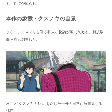
も、期待が膨らむ。
本作の象徴・クスノキの全景
さらに、クスノキを巡る壮大な物語が垣間見える、新規場
面写真も到着した。
玲斗と“クスノキの番人”を命じた千舟の日常が垣間見える
場面。