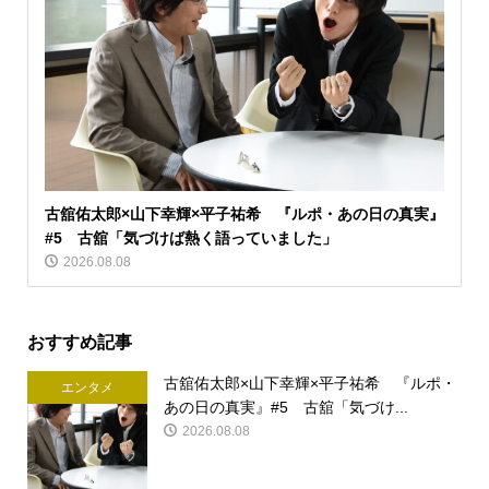
古舘佑太郎×山下幸輝×平子祐希 『ルポ・あの日の真実』
#5 古舘「気づけば熱く語っていました」
2026.08.08
おすすめ記事
古舘佑太郎×山下幸輝×平子祐希 『ルポ・
エンタメ
あの日の真実』#5 古舘「気づけ...
2026.08.08