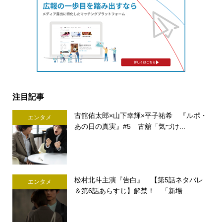
注目記事
古舘佑太郎×山下幸輝×平子祐希 『ルポ・
エンタメ
あの日の真実』#5 古舘「気づけ...
松村北斗主演『告白』 【第5話ネタバレ
エンタメ
＆第6話あらすじ】解禁！ 「新場...