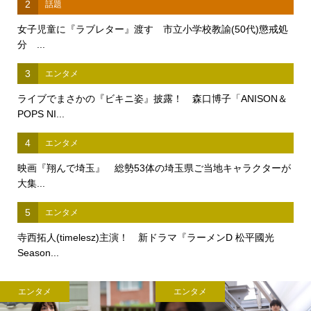
2
話題
女子児童に『ラブレター』渡す 市立小学校教諭(50代)懲戒処
分 ...
3
エンタメ
ライブでまさかの『ビキニ姿』披露！ 森口博子「ANISON＆
POPS NI...
4
エンタメ
映画『翔んで埼玉』 総勢53体の埼玉県ご当地キャラクターが
大集...
5
エンタメ
寺西拓人(timelesz)主演！ 新ドラマ『ラーメンD 松平國光
Season...
エンタメ
エンタメ