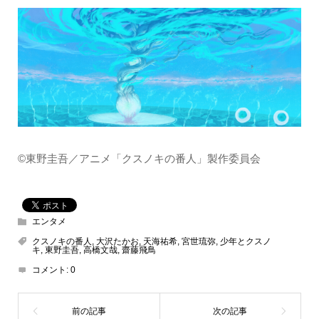
©東野圭吾／アニメ「クスノキの番人」製作委員会
エンタメ
クスノキの番人
,
大沢たかお
,
天海祐希
,
宮世琉弥
,
少年とクスノ
キ
,
東野圭吾
,
高橋文哉
,
齋藤飛鳥
コメント:
0