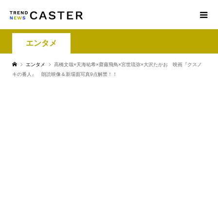
エンタメ
エンタメ
高橋文哉×天海祐希×齋藤飛鳥×宮世琉弥×大沢たかお 映画『クスノ
キの番人』 朗読映像＆新場面写真9点解禁！！