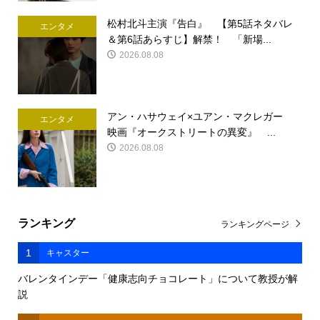
松村北斗主演『告白』 【第5話ネタバレ
エンタメ
＆第6話あらすじ】解禁！ 「新場...
2026.08.08
アン・ハサウェイ×ユアン・マクレガー
エンタメ
映画『オークストリートの異変』 ...
2026.08.08
ランキング
ランキングページ
1
キャスター
バレンタインデー「健康志向チョコレート」について教授が解
説