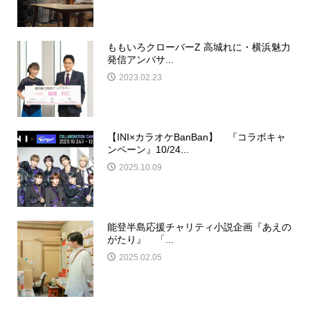
ももいろクローバーZ 高城れに・横浜魅力
発信アンバサ...
2023.02.23
【INI×カラオケBanBan】 『コラボキャ
ンペーン』10/24...
2025.10.09
能登半島応援チャリティ小説企画『あえの
がたり』 「...
2025.02.05