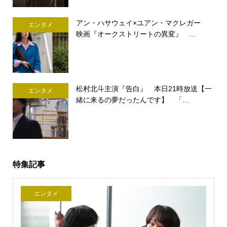
アン・ハサウェイ×ユアン・マクレガー
エンタメ
映画『オークストリートの異変』 ...
松村北斗主演『告白』 本日21時放送【一
エンタメ
緒に来るの夢だったんです】 「...
特集記事
エンタメ