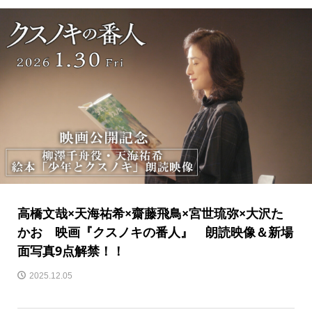
高橋文哉×天海祐希×齋藤飛鳥×宮世琉弥×大沢た
かお 映画『クスノキの番人』 朗読映像＆新場
面写真9点解禁！！
2025.12.05