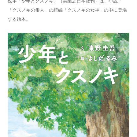
絵本「少年とクスノキ」（実業之日本社刊）は、小説・
「クスノキの番人」の続編「クスノキの女神」の中に登場
する絵本。