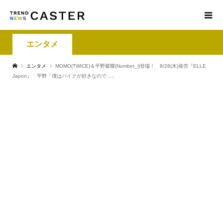
エンタメ
エンタメ
MOMO(TWICE)＆平野紫耀(Number_i)登場！ 8/28(木)発売『ELLE
Japon』 平野「僕はバイクが好きなので…」