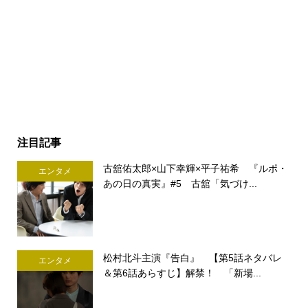
注目記事
古舘佑太郎×山下幸輝×平子祐希 『ルポ・
エンタメ
あの日の真実』#5 古舘「気づけ...
松村北斗主演『告白』 【第5話ネタバレ
エンタメ
＆第6話あらすじ】解禁！ 「新場...