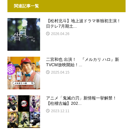
関連記事一覧
【松村北斗】地上波ドラマ単独初主演！
日テレ7月期土...
2026.04.26
二宮和也 出演！ 『メルカリ ハロ』新
TVCM放映開始！...
2025.04.15
アニメ「鬼滅の刃」新情報一挙解禁！
【柱稽古編】202...
2023.12.11