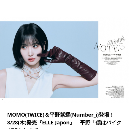
MOMO(TWICE)＆平野紫耀(Number_i)登場！
8/28(木)発売『ELLE Japon』 平野「僕はバイク