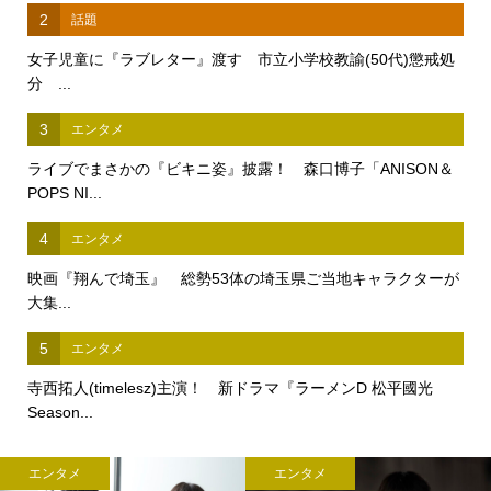
2
話題
女子児童に『ラブレター』渡す 市立小学校教諭(50代)懲戒処
分 ...
3
エンタメ
ライブでまさかの『ビキニ姿』披露！ 森口博子「ANISON＆
POPS NI...
4
エンタメ
映画『翔んで埼玉』 総勢53体の埼玉県ご当地キャラクターが
大集...
5
エンタメ
寺西拓人(timelesz)主演！ 新ドラマ『ラーメンD 松平國光
Season...
エンタメ
エンタメ