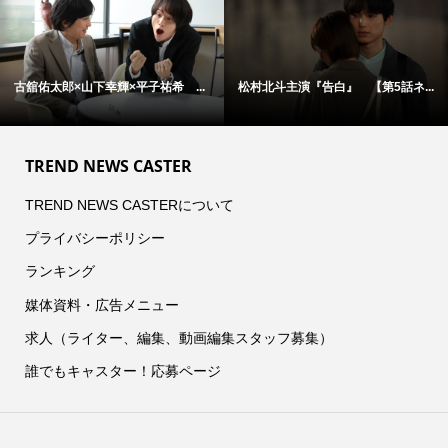
【第5話ネ...
アン・ハサウェイ×ユアン・マクレ...
松村北斗主演『告白』 
TREND NEWS CASTER
TREND NEWS CASTERについて
プライバシーポリシー
ランキング
媒体資料・広告メニュー
求人（ライター、編集、動画編集スタッフ募集）
誰でもキャスター！応募ページ