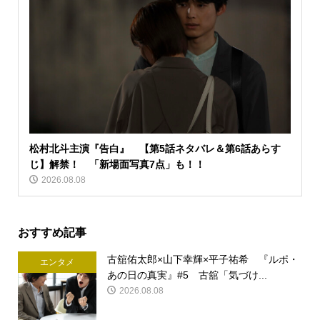
松村北斗主演『告白』 【第5話ネタバレ＆第6話あらす
じ】解禁！ 「新場面写真7点」も！！
2026.08.08
おすすめ記事
古舘佑太郎×山下幸輝×平子祐希 『ルポ・
エンタメ
あの日の真実』#5 古舘「気づけ...
2026.08.08