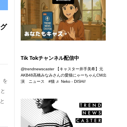
ング
Tik Tokチャンネル配信中
@trendnewscaster
【キャスター井手美希】元
AKB48高橋みなみさんの愛猫にゃーちゃんCM出
」を
演 ニュース
#猫
♬ Neko - DISH//
」と
と