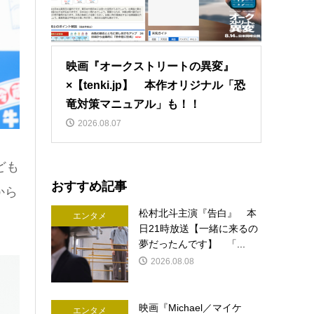
映画『オークストリートの異変』
×【tenki.jp】 本作オリジナル「恐
竜対策マニュアル」も！！
2026.08.07
ども
おすすめ記事
から
松村北斗主演『告白』 本
エンタメ
日21時放送【一緒に来るの
夢だったんです】 「...
2026.08.08
映画『Michael／マイケ
エンタメ