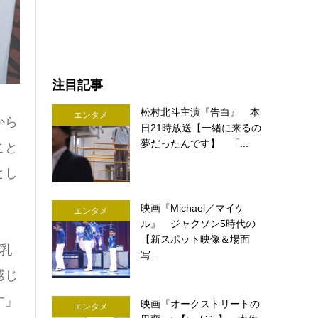
注目記事
松村北斗主演『告白』 本
エンタメ
から
日21時放送【一緒に来るの
夢だったんです】 「...
こと
とし
映画『Michael／マイケ
エンタメ
ル』 ジャクソン5時代の
【新スポット映像＆場面
乳
写...
感じ
す」
映画『オークストリートの
エンタメ