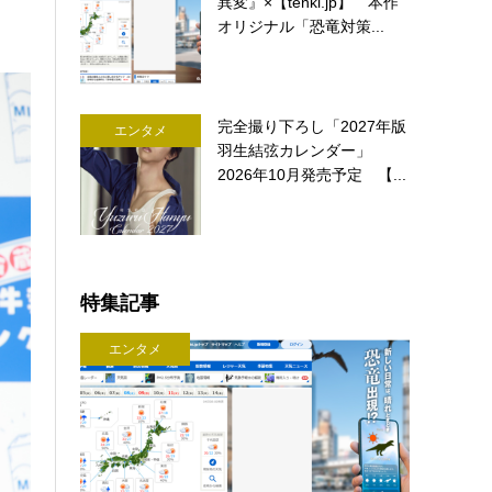
異変』×【tenki.jp】 本作
オリジナル「恐竜対策...
完全撮り下ろし「2027年版
エンタメ
羽生結弦カレンダー」
2026年10月発売予定 【...
特集記事
エンタメ