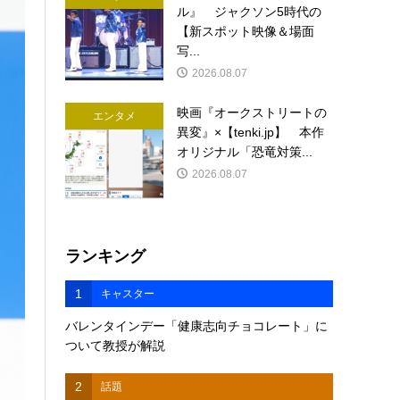
ル』 ジャクソン5時代の
【新スポット映像＆場面
写...
2026.08.07
映画『オークストリートの
エンタメ
異変』×【tenki.jp】 本作
オリジナル「恐竜対策...
2026.08.07
ランキング
1
キャスター
バレンタインデー「健康志向チョコレート」に
ついて教授が解説
2
話題