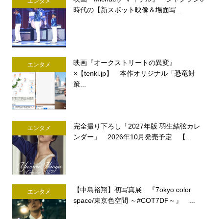
エンタメ
時代の【新スポット映像＆場面写...
映画『オークストリートの異変』
エンタメ
×【tenki.jp】 本作オリジナル「恐竜対
策...
完全撮り下ろし「2027年版 羽生結弦カレ
エンタメ
ンダー」 2026年10月発売予定 【...
【中島裕翔】初写真展 『7okyo color
エンタメ
space/東京色空間 ～#COT7DF～』 ...