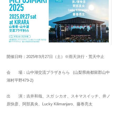
開催日時：2025年9月27日（土）※雨天決行・荒天中止
会 場：山中湖交流プラザきらら (山梨県南都留郡山中
湖村平野479-2)
出 演：吉井和哉、スガ シカオ、スキマスイッチ、井ノ
原快彦、阿部真央、Lucky Kilimanjaro、藤巻亮太