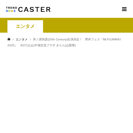
エンタメ
エンタメ
井ノ原快彦(20th Century)出演決定！ 野外フェス『Mt.FUJIMAKI
2025』 9/27(土)山中湖交流プラザ きらら(山梨県)