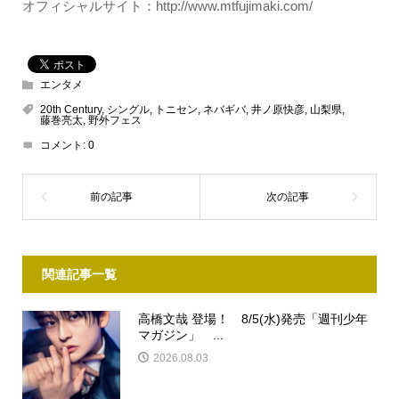
オフィシャルサイト：http://www.mtfujimaki.com/
エンタメ
20th Century
,
シングル
,
トニセン
,
ネバギバ
,
井ノ原快彦
,
山梨県
,
藤巻亮太
,
野外フェス
コメント:
0
関連記事一覧
高橋文哉 登場！ 8/5(水)発売「週刊少年
マガジン」 ...
2026.08.03