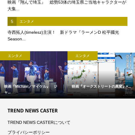
映画『翔んで埼玉』 総勢53体の埼玉県ご当地キャラクターが
大集...
5
エンタメ
寺西拓人(timelesz)主演！ 新ドラマ『ラーメンD 松平國光
Season...
エンタメ
エンタメ
..
完全撮り下ろし「2027年版 羽生結...
【中島裕翔】初写真展 『7okyo
c...
TREND NEWS CASTER
TREND NEWS CASTERについて
プライバシーポリシー