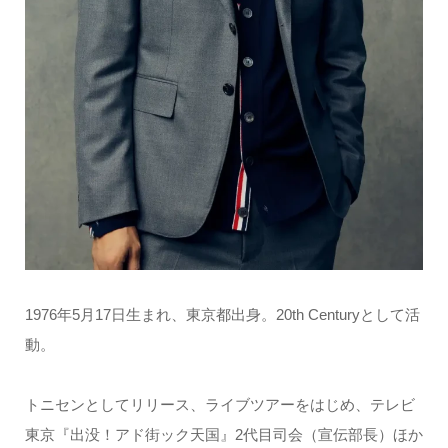
1976年5月17日生まれ、東京都出身。20th Centuryとして活
動。
トニセンとしてリリース、ライブツアーをはじめ、テレビ
東京『出没！アド街ック天国』2代目司会（宣伝部長）ほか