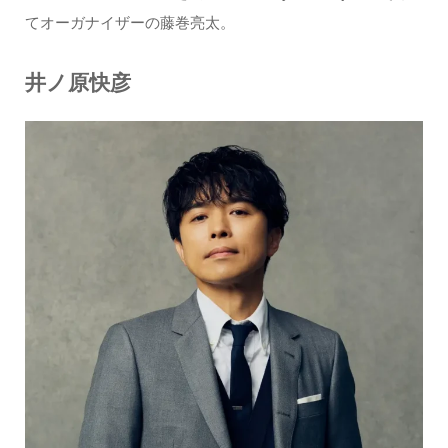
てオーガナイザーの藤巻亮太。
井ノ原快彦