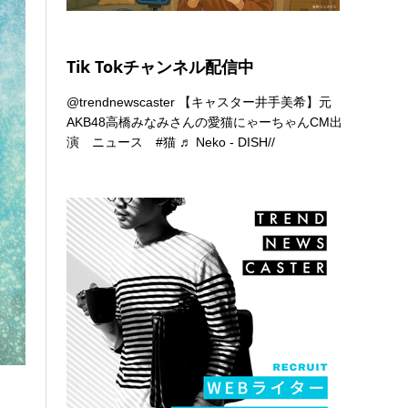
Tik Tokチャンネル配信中
@trendnewscaster
【キャスター井手美希】元
AKB48高橋みなみさんの愛猫にゃーちゃんCM出
演 ニュース
#猫
♬ Neko - DISH//