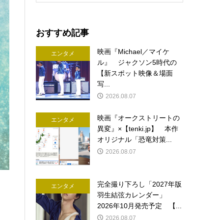
おすすめ記事
映画『Michael／マイケ
エンタメ
ル』 ジャクソン5時代の
【新スポット映像＆場面
写...
2026.08.07
映画『オークストリートの
エンタメ
異変』×【tenki.jp】 本作
オリジナル「恐竜対策...
2026.08.07
完全撮り下ろし「2027年版
エンタメ
羽生結弦カレンダー」
2026年10月発売予定 【...
2026.08.07