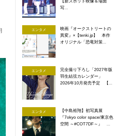
【新スポット映像＆場面
写...
映画『オークストリートの
エンタメ
月
異変』×【tenki.jp】 本作
オリジナル「恐竜対策...
完全撮り下ろし「2027年版
エンタメ
羽生結弦カレンダー」
2026年10月発売予定 【...
【中島裕翔】初写真展
エンタメ
『7okyo color space/東京色
空間 ～#COT7DF～』 ...