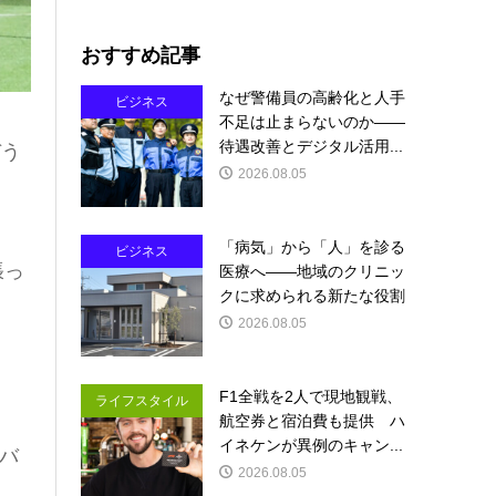
おすすめ記事
なぜ警備員の高齢化と人手
ビジネス
不足は止まらないのか――
待遇改善とデジタル活用...
ぞう
2026.08.05
「病気」から「人」を診る
ビジネス
張っ
医療へ――地域のクリニッ
クに求められる新たな役割
2026.08.05
F1全戦を2人で現地観戦、
ライフスタイル
航空券と宿泊費も提供 ハ
イネケンが異例のキャン...
バ
2026.08.05