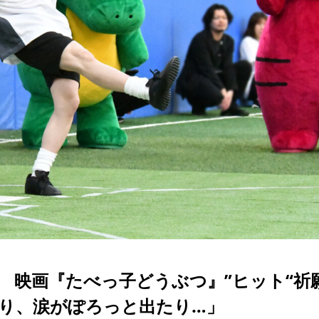
水上恒司 映画『たべっ子どうぶつ』”ヒット“祈
り、涙がぽろっと出たり…」