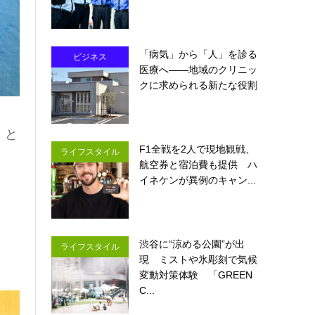
「病気」から「人」を診る
ビジネス
医療へ――地域のクリニッ
クに求められる新たな役割
！と
F1全戦を2人で現地観戦、
ライフスタイル
航空券と宿泊費も提供 ハ
イネケンが異例のキャン...
渋谷に“涼める公園”が出
ライフスタイル
現 ミストや氷彫刻で気候
変動対策体験 「GREEN
C...