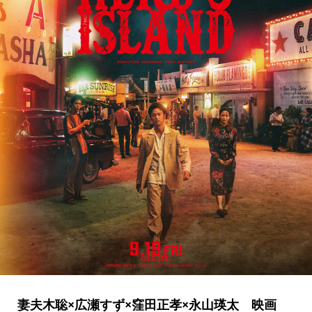
妻夫木聡×広瀬すず×窪田正孝×永山瑛太 映画