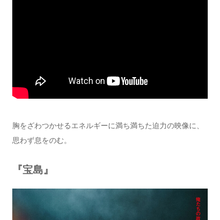
胸をざわつかせるエネルギーに満ち満ちた迫力の映像に、
思わず息をのむ。
『宝島』