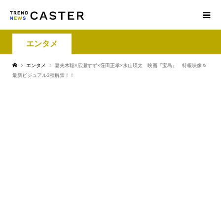
エンタメ
エンタメ
妻夫木聡×広瀬すず×窪田正孝×永山瑛太 映画『宝島』 特報映像＆
最新ビジュアル3種解禁！！