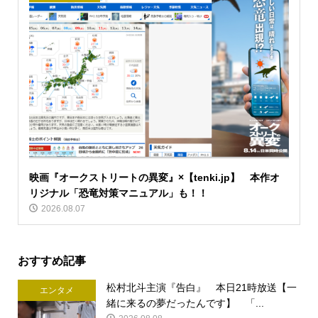
映画『オークストリートの異変』×【tenki.jp】 本作オ
リジナル「恐竜対策マニュアル」も！！
2026.08.07
おすすめ記事
松村北斗主演『告白』 本日21時放送【一
エンタメ
緒に来るの夢だったんです】 「...