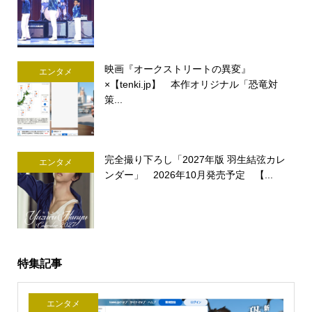
映画『オークストリートの異変』
エンタメ
×【tenki.jp】 本作オリジナル「恐竜対
策...
完全撮り下ろし「2027年版 羽生結弦カレ
エンタメ
ンダー」 2026年10月発売予定 【...
特集記事
エンタメ