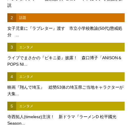
説
2
話題
女子児童に『ラブレター』渡す 市立小学校教諭(50代)懲戒処
分 ...
3
エンタメ
ライブでまさかの『ビキニ姿』披露！ 森口博子「ANISON＆
POPS NI...
4
エンタメ
映画『翔んで埼玉』 総勢53体の埼玉県ご当地キャラクターが
大集...
5
エンタメ
寺西拓人(timelesz)主演！ 新ドラマ『ラーメンD 松平國光
Season...