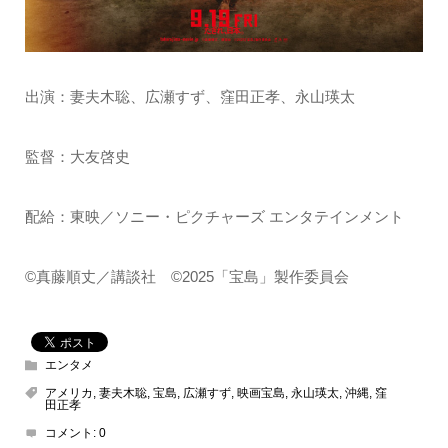
出演：妻夫木聡、広瀬すず、窪田正孝、永山瑛太
監督：大友啓史
配給：東映／ソニー・ピクチャーズ エンタテインメント
©真藤順丈／講談社 ©2025「宝島」製作委員会
エンタメ
アメリカ
,
妻夫木聡
,
宝島
,
広瀬すず
,
映画宝島
,
永山瑛太
,
沖縄
,
窪
田正孝
コメント:
0