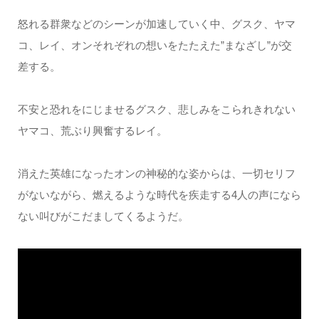
怒れる群衆などのシーンが加速していく中、グスク、ヤマ
コ、レイ、オンそれぞれの想いをたたえた”まなざし”が交
差する。
不安と恐れをにじませるグスク、悲しみをこられきれない
ヤマコ、荒ぶり興奮するレイ。
消えた英雄になったオンの神秘的な姿からは、一切セリフ
がないながら、燃えるような時代を疾走する4人の声になら
ない叫びがこだましてくるようだ。