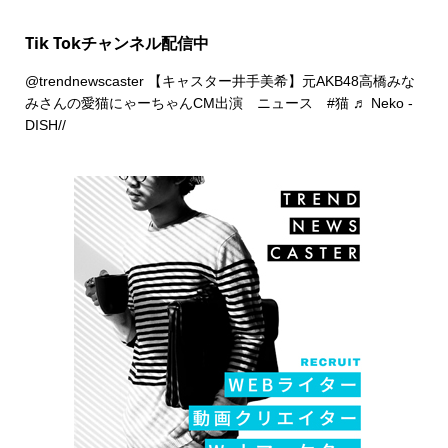
Tik Tokチャンネル配信中
@trendnewscaster
【キャスター井手美希】元AKB48高橋みな
みさんの愛猫にゃーちゃんCM出演 ニュース
#猫
♬ Neko -
DISH//