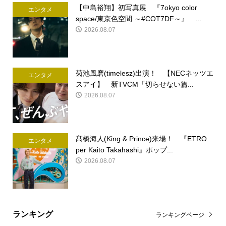
【中島裕翔】初写真展 『7okyo color
エンタメ
space/東京色空間 ～#COT7DF～』 ...
2026.08.07
菊池風磨(timelesz)出演！ 【NECネッツエ
エンタメ
スアイ】 新TVCM「切らせない篇...
2026.08.07
髙橋海人(King & Prince)来場！ 『ETRO
エンタメ
per Kaito Takahashi』ポップ...
2026.08.07
ランキング
ランキングページ