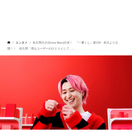
エンタメ
佐久間⼤介(Snow Man)出演！ 『⼀番くじ』新CM・本日より公
開！！ 佐久間「僕もユーザーのひとりとして…」