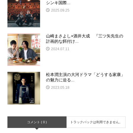
シンキ国際...
2025.09.25
山崎まさよし×酒井大成 『三ツ⽮先⽣の
計画的な餌付け...
2024.07.11
松本潤主演の大河ドラマ「どうする家康」
の魅力に迫る...
2023.05.18
コメント ( 0 )
トラックバックは利用できません。