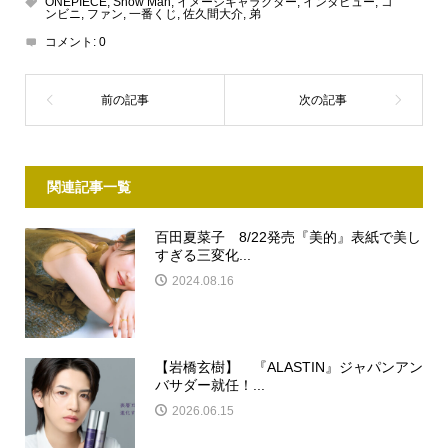
ONEPIECE
,
Snow Man
,
イメージキャラクター
,
インタビュー
,
コ
ンビニ
,
ファン
,
一番くじ
,
佐久間⼤介
,
弟
コメント:
0
関連記事一覧
百田夏菜子 8/22発売『美的』表紙で美し
すぎる三変化...
2024.08.16
【岩橋玄樹】 『ALASTIN』ジャパンアン
バサダー就任！...
2026.06.15