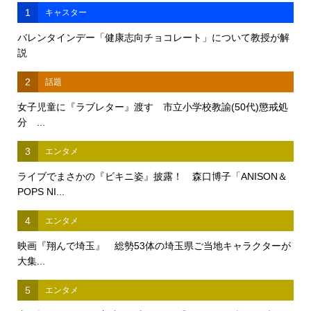
1
キャスター
バレンタインデー「健康志向チョコレート」について教授が解
説
2
話題
女子児童に『ラブレター』渡す 市立小学校教諭(50代)懲戒処
分 ...
3
エンタメ
ライブでまさかの『ビキニ姿』披露！ 森口博子「ANISON＆
POPS NI...
4
エンタメ
映画『翔んで埼玉』 総勢53体の埼玉県ご当地キャラクターが
大集...
5
エンタメ