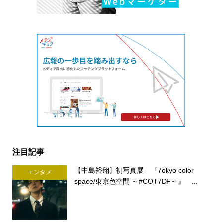
注目記事
【中島裕翔】初写真展 『7okyo color
エンタメ
space/東京色空間 ～#COT7DF～』 ...