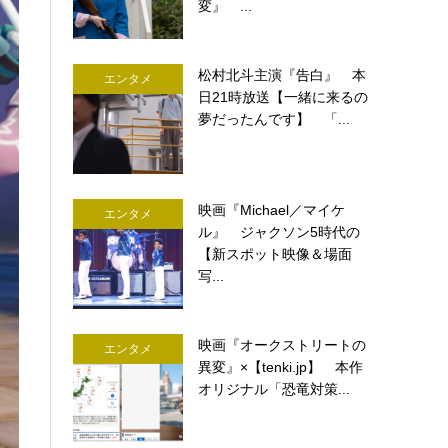
変』 ...
松村北斗主演『告白』 本
エンタメ
日21時放送【一緒に来るの
夢だったんです】 「...
映画『Michael／マイケ
エンタメ
ル』 ジャクソン5時代の
【新スポット映像＆場面
写...
映画『オークストリートの
エンタメ
異変』×【tenki.jp】 本作
オリジナル「恐竜対策...