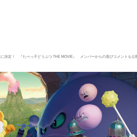
 One?」主題歌に決定！ 『たべっ⼦どうぶつ THE MOVIE』 メンバーからの喜びコメントも