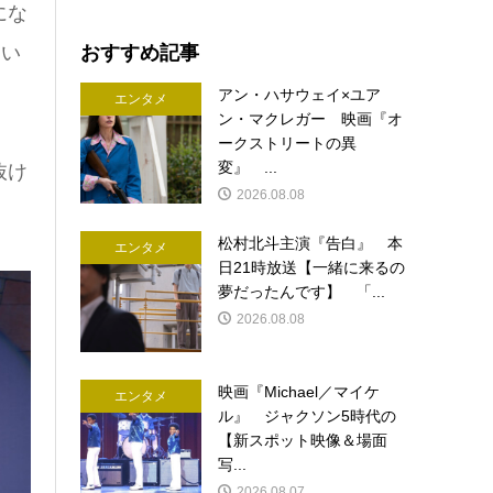
にな
おすすめ記事
とい
アン・ハサウェイ×ユア
エンタメ
ン・マクレガー 映画『オ
ークストリートの異
変』 ...
抜け
2026.08.08
松村北斗主演『告白』 本
エンタメ
日21時放送【一緒に来るの
夢だったんです】 「...
2026.08.08
映画『Michael／マイケ
エンタメ
ル』 ジャクソン5時代の
【新スポット映像＆場面
写...
2026.08.07