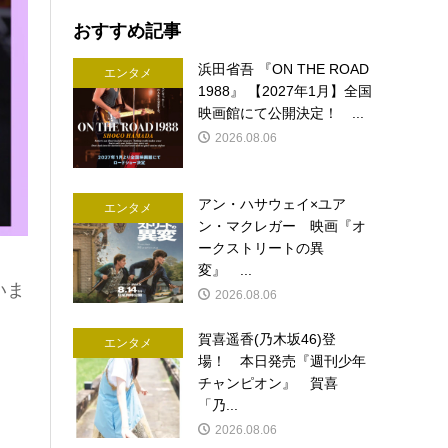
おすすめ記事
浜田省吾 『ON THE ROAD
エンタメ
1988』 【2027年1月】全国
映画館にて公開決定！ ...
2026.08.06
アン・ハサウェイ×ユア
エンタメ
ン・マクレガー 映画『オ
ークストリートの異
変』 ...
いま
2026.08.06
賀喜遥香(乃木坂46)登
エンタメ
場！ 本日発売『週刊少年
チャンピオン』 賀喜
「乃...
2026.08.06