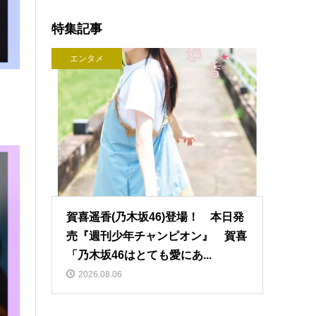
特集記事
エンタメ
賀喜遥香(乃木坂46)登場！ 本日発
売『週刊少年チャンピオン』 賀喜
「乃木坂46はとても愛にあ...
2026.08.06