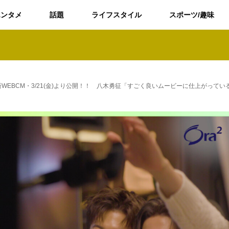
エンタメ
話題
ライフスタイル
スポーツ/趣味
！ 新WEBCM・3/21(金)より公開！！ 八木勇征「すごく良いムービーに仕上がってい