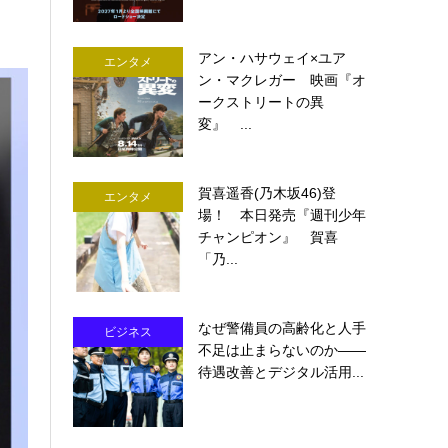
アン・ハサウェイ×ユア
エンタメ
ン・マクレガー 映画『オ
ークストリートの異
変』 ...
賀喜遥香(乃木坂46)登
エンタメ
場！ 本日発売『週刊少年
チャンピオン』 賀喜
「乃...
なぜ警備員の高齢化と人手
ビジネス
不足は止まらないのか――
待遇改善とデジタル活用...