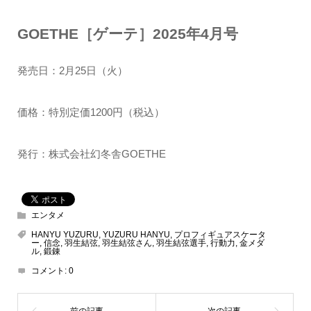
GOETHE［ゲーテ］2025年4月号
発売日：2月25日（火）
価格：特別定価1200円（税込）
発行：株式会社幻冬舎GOETHE
エンタメ
HANYU YUZURU
,
YUZURU HANYU
,
プロフィギュアスケータ
ー
,
信念
,
羽生結弦
,
羽生結弦さん
,
羽生結弦選手
,
行動力
,
金メダ
ル
,
鍛錬
コメント:
0