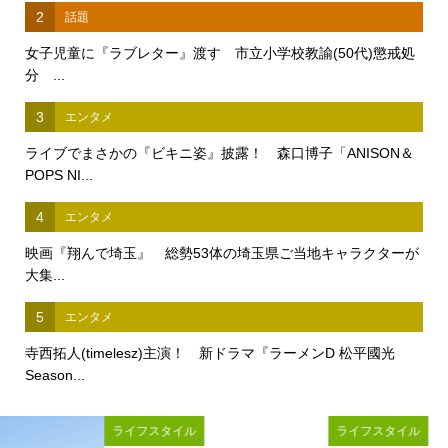
2
話題
女子児童に『ラブレター』渡す 市立小学校教諭(50代)懲戒処
分 ...
3
エンタメ
ライブでまさかの『ビキニ姿』披露！ 森口博子「ANISON＆
POPS NI...
4
エンタメ
映画『翔んで埼玉』 総勢53体の埼玉県ご当地キャラクターが
大集...
5
エンタメ
寺西拓人(timelesz)主演！ 新ドラマ『ラーメンD 松平國光
Season...
ライフスタイル
ライフスタイル