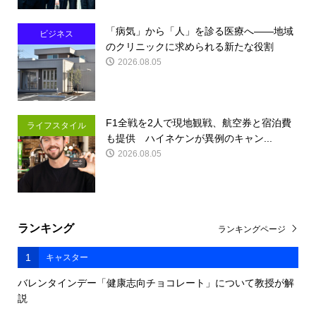
「病気」から「人」を診る医療へ――地域
ビジネス
のクリニックに求められる新たな役割
2026.08.05
F1全戦を2人で現地観戦、航空券と宿泊費
ライフスタイル
も提供 ハイネケンが異例のキャン...
2026.08.05
ランキング
ランキングページ
1
キャスター
バレンタインデー「健康志向チョコレート」について教授が解
説