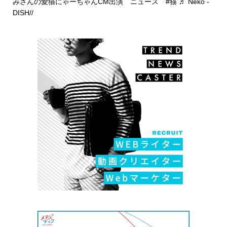
みさんの愛猫にゃーちゃんCM出演 ニュース
#猫
♬ Neko -
DISH//