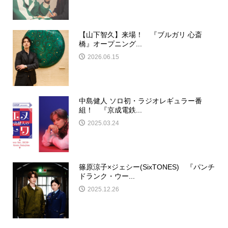
【山下智久】来場！ 『ブルガリ 心斎
橋』オープニング...
2026.06.15
中島健人 ソロ初・ラジオレギュラー番
組！ 『京成電鉄...
2025.03.24
篠原涼子×ジェシー(SixTONES) 『パンチ
ドランク・ウー...
2025.12.26