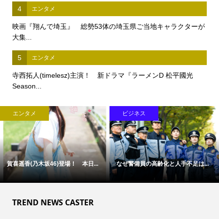
4
エンタメ
映画『翔んで埼玉』 総勢53体の埼玉県ご当地キャラクターが
大集...
5
エンタメ
寺西拓人(timelesz)主演！ 新ドラマ『ラーメンD 松平國光
Season...
ビジネス
ライフスタイル
「病気」から「人」を診る医療へ
F1全戦を2人で現地観戦、航空券
―...
と...
TREND NEWS CASTER