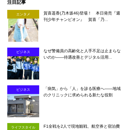
注目記事
賀喜遥香(乃木坂46)登場！ 本日発売『週
エンタメ
刊少年チャンピオン』 賀喜「乃...
なぜ警備員の高齢化と人手不足は止まらな
ビジネス
いのか――待遇改善とデジタル活用...
「病気」から「人」を診る医療へ――地域
ビジネス
のクリニックに求められる新たな役割
F1全戦を2人で現地観戦、航空券と宿泊費
ライフスタイル