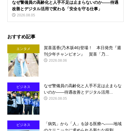
なぜ警備員の高齢化と人手不足は止まらないのか――待遇
改善とデジタル活用で変わる「安全を守る仕事」
2026.08.05
おすすめ記事
賀喜遥香(乃木坂46)登場！ 本日発売『週
エンタメ
刊少年チャンピオン』 賀喜「乃...
2026.08.06
なぜ警備員の高齢化と人手不足は止まらな
ビジネス
いのか――待遇改善とデジタル活用...
2026.08.05
「病気」から「人」を診る医療へ――地域
ビジネス
のクリニックに求められる新たな役割