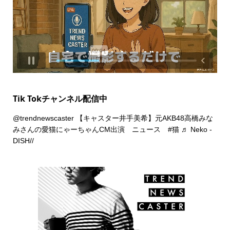
Tik Tokチャンネル配信中
@trendnewscaster
【キャスター井手美希】元AKB48高橋みな
みさんの愛猫にゃーちゃんCM出演 ニュース
#猫
♬ Neko -
DISH//