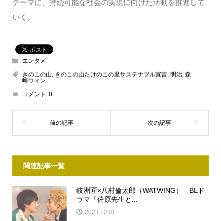
テーマに、持続可能な社会の実現に向けた活動を推進して
いく。
エンタメ
きのこの山
,
きのこの山たけのこの里サステナブル宣言
,
明治
,
森
崎ウィン
コメント:
0
関連記事一覧
岐洲匠×八村倫太郎（WATWING） BLド
ラマ「佐原先生と...
2023.12.01