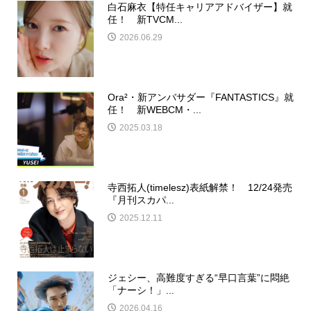
白石麻衣【特任キャリアアドバイザー】就
任！ 新TVCM...
2026.06.29
Ora²・新アンバサダー『FANTASTICS』就
任！ 新WEBCM・...
2025.03.18
寺西拓人(timelesz)表紙解禁！ 12/24発売
『月刊スカパ...
2025.12.11
ジェシー、高難度すぎる“早口言葉”に悶絶
「ナーシ！」...
2026.04.16