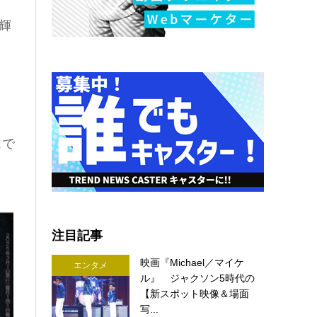
輝
ュで
注目記事
映画『Michael／マイケ
エンタメ
ル』 ジャクソン5時代の
【新スポット映像＆場面
写...