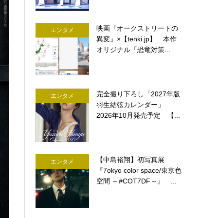
映画『オークストリートの
エンタメ
異変』×【tenki.jp】 本作
オリジナル「恐竜対策...
完全撮り下ろし「2027年版
エンタメ
羽生結弦カレンダー」
2026年10月発売予定 【...
【中島裕翔】初写真展
エンタメ
『7okyo color space/東京色
空間 ～#COT7DF～』 ...