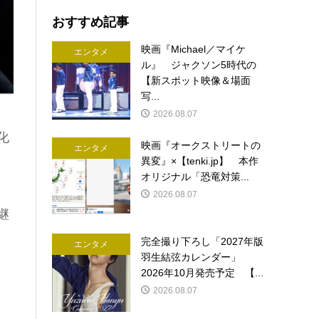
おすすめ記事
映画『Michael／マイケ
エンタメ
ル』 ジャクソン5時代の
【新スポット映像＆場面
写...
2026.08.07
化
映画『オークストリートの
エンタメ
異変』×【tenki.jp】 本作
オリジナル「恐竜対策...
2026.08.07
継
完全撮り下ろし「2027年版
エンタメ
羽生結弦カレンダー」
2026年10月発売予定 【...
2026.08.07