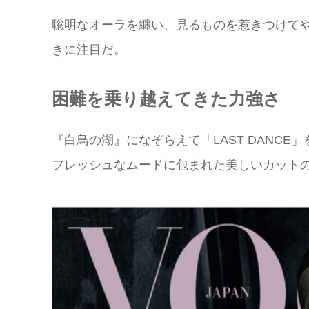
聡明なオーラを纏い、見るものを惹きつけてや
きに注目だ。
困難を乗り越えてきた力強さ
『白鳥の湖』になぞらえて「LAST DANCE
フレッシュなムードに包まれた美しいカット