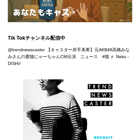
Tik Tokチャンネル配信中
@trendnewscaster
【キャスター井手美希】元AKB48高橋みな
みさんの愛猫にゃーちゃんCM出演 ニュース
#猫
♬ Neko -
DISH//