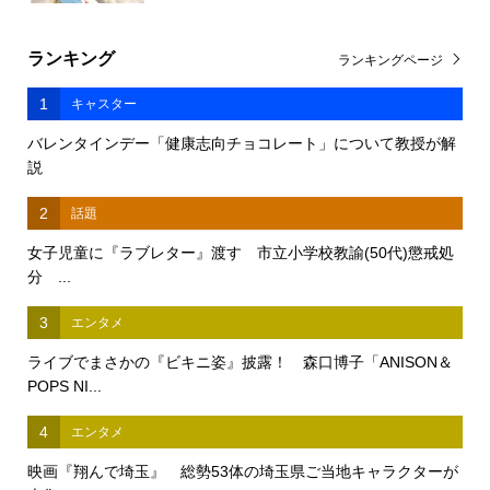
ランキング
ランキングページ
1
キャスター
バレンタインデー「健康志向チョコレート」について教授が解
説
2
話題
女子児童に『ラブレター』渡す 市立小学校教諭(50代)懲戒処
分 ...
3
エンタメ
ライブでまさかの『ビキニ姿』披露！ 森口博子「ANISON＆
POPS NI...
4
エンタメ
映画『翔んで埼玉』 総勢53体の埼玉県ご当地キャラクターが