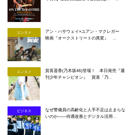
アン・ハサウェイ×ユアン・マクレガー
エンタメ
映画『オークストリートの異変』 ...
賀喜遥香(乃木坂46)登場！ 本日発売『週
エンタメ
刊少年チャンピオン』 賀喜「乃...
なぜ警備員の高齢化と人手不足は止まらな
ビジネス
いのか――待遇改善とデジタル活用...