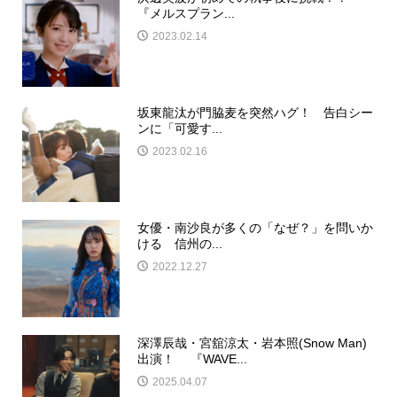
『メルスプラン...
2023.02.14
坂東龍汰が門脇麦を突然ハグ！ 告白シー
ンに「可愛す...
2023.02.16
女優・南沙良が多くの「なぜ？」を問いか
ける 信州の...
2022.12.27
深澤辰哉・宮舘涼太・岩本照(Snow Man)
出演！ 『WAVE...
2025.04.07