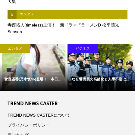
大集...
5
エンタメ
寺西拓人(timelesz)主演！ 新ドラマ『ラーメンD 松平國光
Season...
エンタメ
ビジネス
賀喜遥香(乃木坂46)登場！ 本日...
なぜ警備員の高齢化と人手不足は...
TREND NEWS CASTER
TREND NEWS CASTERについて
プライバシーポリシー