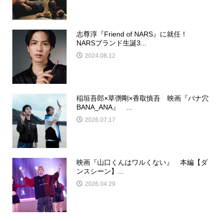
志尊淳『Friend of NARS』に就任！
NARSブランド生誕3...
2024.08.12
稲垣吾郎×草彅剛×香取慎吾 映画『バナ穴
BANA_ANA』 ...
2026.07.17
映画『山口くんはワルくない』 本編【ダ
ンスシーン】...
2026.04.29