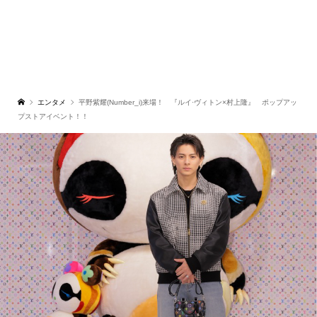
エンタメ
平野紫耀(Number_i)来場！ 『ルイ·ヴィトン×村上隆』 ポップアッ
プストアイベント！！