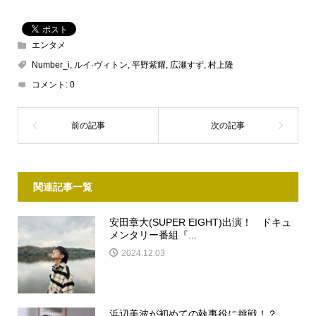
エンタメ
Number_i
,
ルイ·ヴィトン
,
平野紫耀
,
広瀬すず
,
村上隆
コメント:
0
関連記事一覧
安田章大(SUPER EIGHT)出演！ ドキュ
メンタリー番組『...
2024.12.03
浜辺美波が初めての執事役に挑戦！？