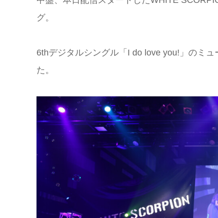
グ。
6thデジタルシングル「I do love you
た。