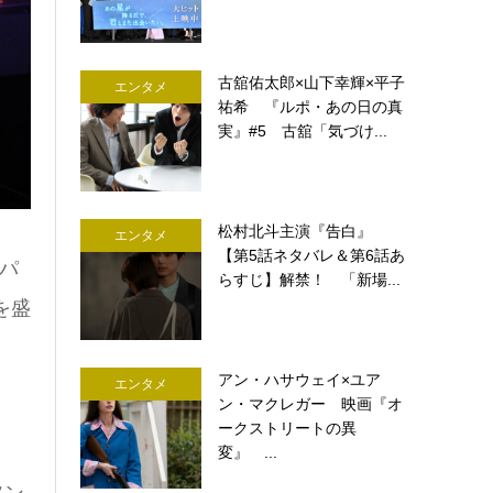
古舘佑太郎×山下幸輝×平子
エンタメ
祐希 『ルポ・あの日の真
実』#5 古舘「気づけ...
松村北斗主演『告白』
エンタメ
【第5話ネタバレ＆第6話あ
パ
らすじ】解禁！ 「新場...
を盛
アン・ハサウェイ×ユア
エンタメ
ン・マクレガー 映画『オ
ークストリートの異
変』 ...
ソン