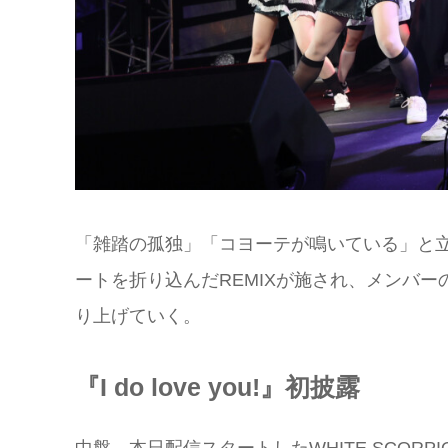
「雑踏の孤独」「コヨーテが鳴いている」と
ートを折り込んだREMIXが施され、メンバ
り上げていく。
『I do love you!』初披露
中盤、本日配信スタートしたWHITE SCOR