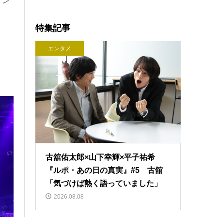
特集記事
エンタメ
古舘佑太郎×山下幸輝×平子祐希
『ルポ・あの日の真実』#5 古舘
「気づけば熱く語っていました」
2026.08.08