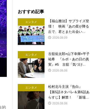
おすすめ記事
【福山雅治】サプライズ登
エンタメ
壇！ 映画『あの星が降る
丘で、君とまた出会い...
2026.08.09
古舘佑太郎×山下幸輝×平子
エンタメ
祐希 『ルポ・あの日の真
実』#5 古舘「気づけ...
2026.08.08
松村北斗主演『告白』
エンタメ
【第5話ネタバレ＆第6話あ
らすじ】解禁！ 「新場...
2026.08.08
象的