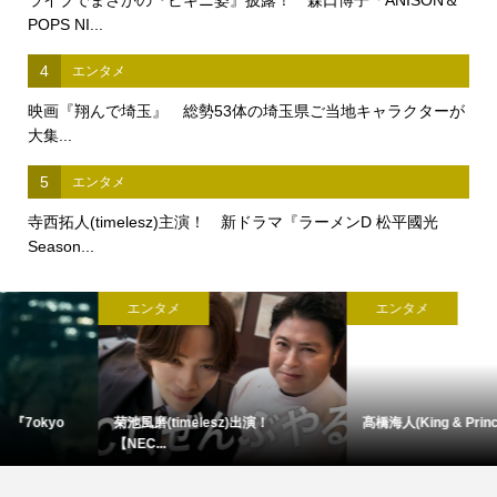
ライブでまさかの『ビキニ姿』披露！ 森口博子「ANISON＆
POPS NI...
4
エンタメ
映画『翔んで埼玉』 総勢53体の埼玉県ご当地キャラクターが
大集...
5
エンタメ
寺西拓人(timelesz)主演！ 新ドラマ『ラーメンD 松平國光
Season...
エンタメ
エンタメ
菊池風磨(timelesz)出演！
髙橋海人(King & Prince)来場...
【NEC...