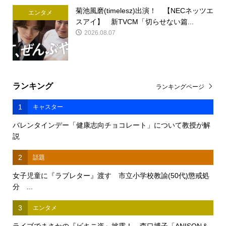
菊池風磨(timelesz)出演！ 【NECネッツエ
エンタメ
スアイ】 新TVCM「切らせない篇...
2026.08.07
ランキング
ランキングページ
1
キャスター
バレンタインデー「健康志向チョコレート」について教授が解
説
2
話題
女子児童に『ラブレター』渡す 市立小学校教諭(50代)懲戒処
分 ...
3
エンタメ