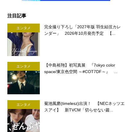
注目記事
完全撮り下ろし「2027年版 羽生結弦カレ
エンタメ
ンダー」 2026年10月発売予定 【...
【中島裕翔】初写真展 『7okyo color
エンタメ
space/東京色空間 ～#COT7DF～』 ...
菊池風磨(timelesz)出演！ 【NECネッツエ
エンタメ
スアイ】 新TVCM「切らせない篇...