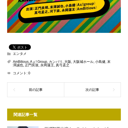
エンタメ
AmBitious
,
Aぇ! Group
,
カンパリ
,
大阪
,
大阪城ホール
,
小島健
,
末
澤誠也
,
正門良規
,
永岡蓮王
,
真弓孟之
コメント:
0
関連記事一覧