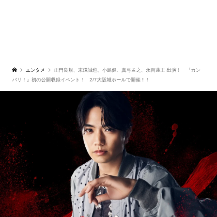
エンタメ
正門良規、末澤誠也、小島健、真弓孟之、永岡蓮王 出演！ 『カン
バリ！』初の公開収録イベント！ 2/7大阪城ホールで開催！！