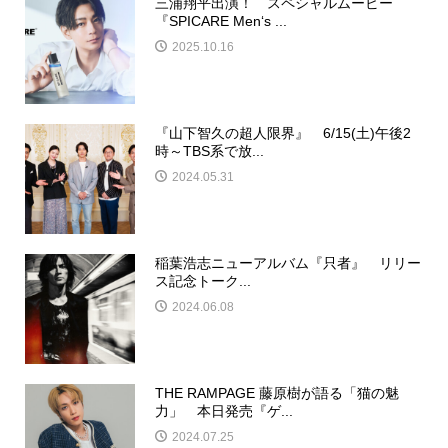
三浦翔平出演！ スペシャルムービー
『SPICARE Men‘s ...
2025.10.16
『山下智久の超人限界』 6/15(土)午後2
時～TBS系で放...
2024.05.31
稲葉浩志ニューアルバム『只者』 リリー
ス記念トーク...
2024.06.08
THE RAMPAGE 藤原樹が語る「猫の魅
力」 本日発売『ゲ...
2024.07.25