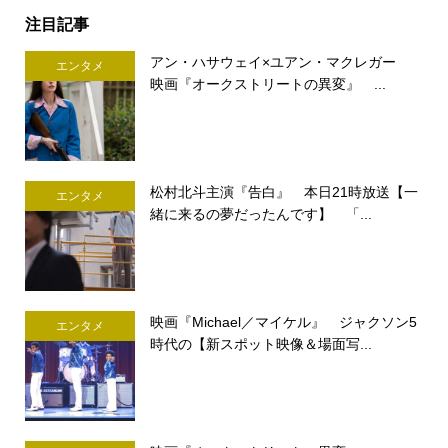
注目記事
アン・ハサウェイ×ユアン・マクレガー
エンタメ
映画『オークストリートの異変』 ...
松村北斗主演『告白』 本日21時放送【一
エンタメ
緒に来るの夢だったんです】 「...
映画『Michael／マイケル』 ジャクソン5
エンタメ
時代の【新スポット映像＆場面写...