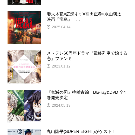
妻夫木聡×広瀬すず×窪田正孝×永山瑛太
映画『宝島』 ...
2025.04.14
メ～テレ60周年ドラマ『最終列車で始まる
恋』ファンミ...
2023.01.12
『鬼滅の刃』柱稽古編 Blu-ray&DVD 全4
巻発売決定...
2024.05.13
丸山隆平(SUPER EIGHT)がゲスト！