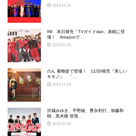
2023.10.25
INI 本日発売「TVガイドdan」表紙に登
場！ Amazonで...
2024.01.26
のん 着物姿で登場！ 11/20発売『美しい
キモノ』 「...
2024.11.19
沢城みゆき、平野綾、豊永利行、加藤和
樹、黒木瞳 登壇...
2025.02.03