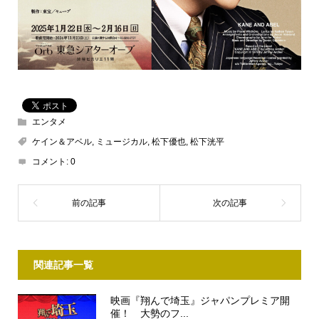
エンタメ
ケイン＆アベル
,
ミュージカル
,
松下優也
,
松下洸平
コメント:
0
関連記事一覧
映画『翔んで埼玉』ジャパンプレミア開
催！ 大勢のフ...