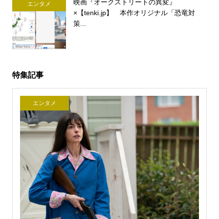
映画『オークストリートの異変』
エンタメ
×【tenki.jp】 本作オリジナル「恐竜対
策...
特集記事
エンタメ