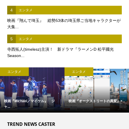
4
エンタメ
映画『翔んで埼玉』 総勢53体の埼玉県ご当地キャラクターが
大集...
5
エンタメ
寺西拓人(timelesz)主演！ 新ドラマ『ラーメンD 松平國光
Season...
エンタメ
エンタメ
映画『Michael／マイケル』 ジ
映画『オークストリートの異変』×...
ャ...
TREND NEWS CASTER