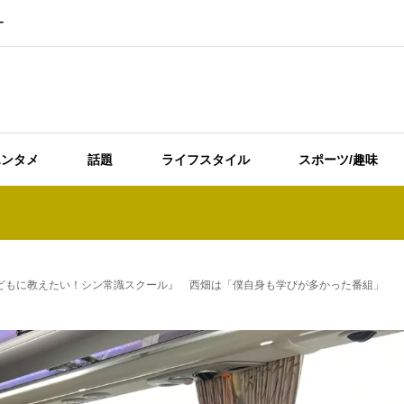
ー
エンタメ
話題
ライフスタイル
スポーツ/趣味
『子どもに教えたい！シン常識スクール』 西畑は「僕自身も学びが多かった番組」