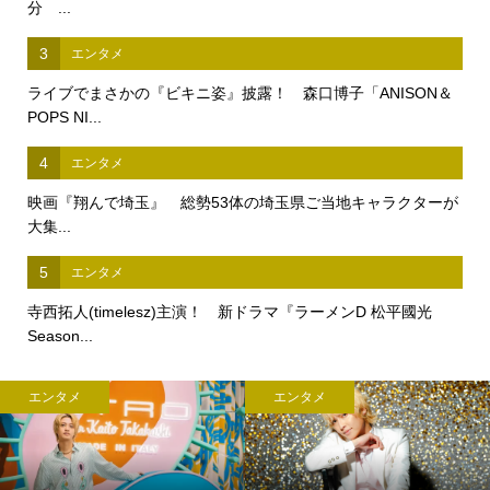
分 ...
3
エンタメ
ライブでまさかの『ビキニ姿』披露！ 森口博子「ANISON＆
POPS NI...
4
エンタメ
映画『翔んで埼玉』 総勢53体の埼玉県ご当地キャラクターが
大集...
5
エンタメ
寺西拓人(timelesz)主演！ 新ドラマ『ラーメンD 松平國光
Season...
エンタメ
エンタメ