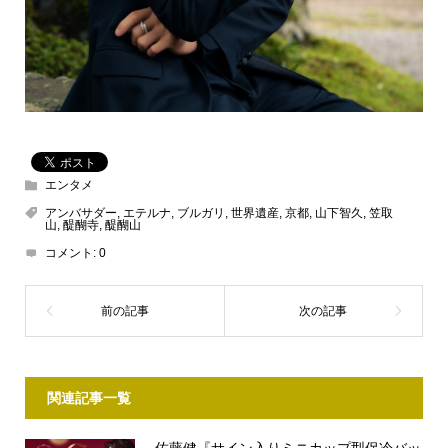
エンタメ
アンバサダー
,
エテルナ
,
ブルガリ
,
世界遺産
,
京都
,
山下智久
,
笠取
山
,
醍醐寺
,
醍醐山
コメント:
0
関連記事一覧