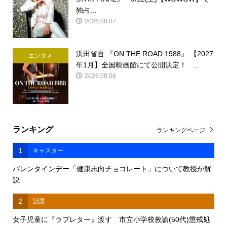
独占...
2026.08.07
浜田省吾 『ON THE ROAD 1988』 【2027
エンタメ
年1月】全国映画館にて公開決定！ ...
2026.08.06
ランキング
ランキングページ
1
キャスター
バレンタインデー「健康志向チョコレート」について教授が解
説
2
話題
女子児童に『ラブレター』渡す 市立小学校教諭(50代)懲戒処