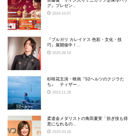
佐藤健『サイン入りミニカップ型保冷バッ
グ』プレゼン...
2024.10.07
『ブルガリ カレイドス 色彩・文化・技
巧』展開催中！...
2025.09.19
杉咲花主演・映画『52ヘルツのクジラた
ち』 ティザー...
2023.11.28
柔道金メダリストの角田夏実「担ぎ技も得
意になれるの...
2025.03.26