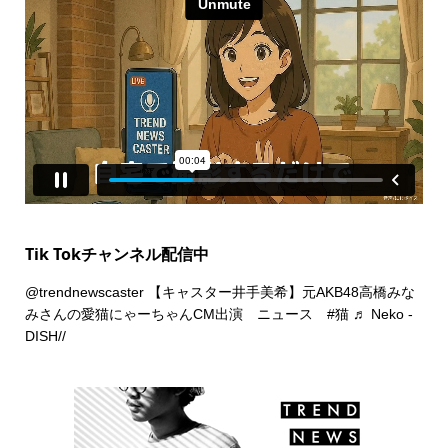
Tik Tokチャンネル配信中
@trendnewscaster
【キャスター井手美希】元AKB48高橋みな
みさんの愛猫にゃーちゃんCM出演 ニュース
#猫
♬ Neko -
DISH//