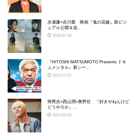
永瀬廉×吉川愛 映画『鬼の花嫁』新ビジ
ュアル公開＆追...
2026.01.08
『HITOSHI MATSUMOTO Presents ドキ
ュメンタル』新シー...
2023.12.05
簡秀吉×西山潤×奥野壮 『好きやねんけど
どうやろか』...
2024.03.08