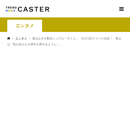
エンタメ
エンタメ
青山なぎさ配信シングル『キミと』 6/17(月)リリース決定！ 青山
は「私があなたの背中を押せるように…」