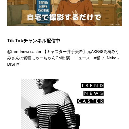
Tik Tokチャンネル配信中
@trendnewscaster
【キャスター井手美希】元AKB48高橋みな
みさんの愛猫にゃーちゃんCM出演 ニュース
#猫
♬ Neko -
DISH//