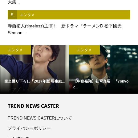
大集...
5
エンタメ
寺西拓人(timelesz)主演！ 新ドラマ『ラーメンD 松平國光
Season...
エンタメ
エンタメ
完全撮り下ろし「2027年版 羽生結...
【中島裕翔】初写真展 『7okyo
c...
TREND NEWS CASTER
TREND NEWS CASTERについて
プライバシーポリシー