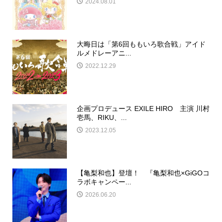
2024.08.01
大晦日は「第6回ももいろ歌合戦」アイド
ルメドレーアニ...
2022.12.29
企画プロデュース EXILE HIRO 主演 川村
壱馬、RIKU、...
2023.12.05
【亀梨和也】登壇！ 『亀梨和也×GiGOコ
ラボキャンペー...
2026.06.20