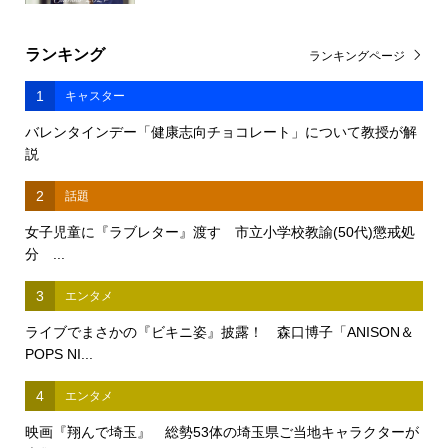
ランキング
ランキングページ
1
キャスター
バレンタインデー「健康志向チョコレート」について教授が解
説
2
話題
女子児童に『ラブレター』渡す 市立小学校教諭(50代)懲戒処
分 ...
3
エンタメ
ライブでまさかの『ビキニ姿』披露！ 森口博子「ANISON＆
POPS NI...
4
エンタメ
映画『翔んで埼玉』 総勢53体の埼玉県ご当地キャラクターが