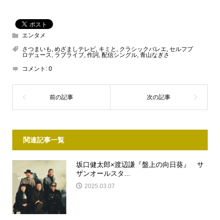
エンタメ
さつまいも
,
めざましテレビ
,
キミと
,
クラシックバレエ
,
セルフプ
ロデュース
,
ラブライブ
,
作詞
,
配信シングル
,
青山なぎさ
コメント:
0
関連記事一覧
坂口健太郎×渡辺謙『盤上の向日葵』 サ
ザンオールスタ...
2025.03.07