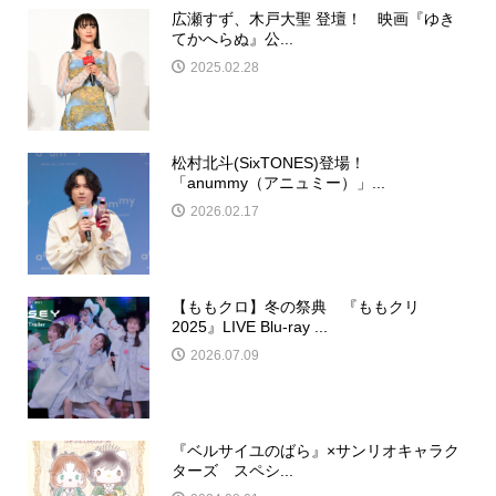
広瀬すず、木戸大聖 登壇！ 映画『ゆき
てかへらぬ』公...
2025.02.28
松村北斗(SixTONES)登場！
「anummy（アニュミー）」...
2026.02.17
【ももクロ】冬の祭典 『ももクリ
2025』LIVE Blu-ray ...
2026.07.09
『ベルサイユのばら』×サンリオキャラク
ターズ スペシ...