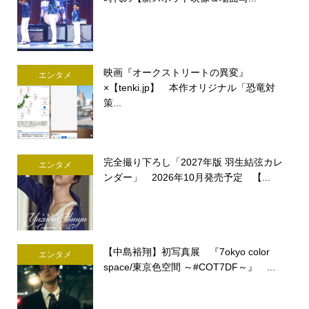
映画『オークストリートの異変』
エンタメ
×【tenki.jp】 本作オリジナル「恐竜対
策...
完全撮り下ろし「2027年版 羽生結弦カレ
エンタメ
ンダー」 2026年10月発売予定 【...
【中島裕翔】初写真展 『7okyo color
エンタメ
space/東京色空間 ～#COT7DF～』 ...