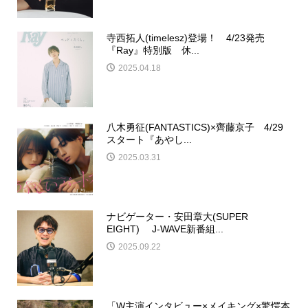
寺西拓人(timelesz)登場！ 4/23発売
『Ray』特別版 休...
2025.04.18
八木勇征(FANTASTICS)×齊藤京子 4/29
スタート『あやし...
2025.03.31
ナビゲーター・安田章大(SUPER
EIGHT) J-WAVE新番組...
2025.09.22
「W主演インタビュー×メイキング×驚愕本