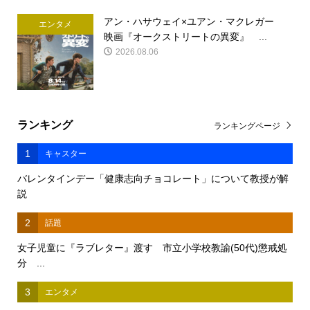
アン・ハサウェイ×ユアン・マクレガー
エンタメ
映画『オークストリートの異変』 ...
2026.08.06
ランキング
ランキングページ
1
キャスター
バレンタインデー「健康志向チョコレート」について教授が解
説
2
話題
女子児童に『ラブレター』渡す 市立小学校教諭(50代)懲戒処
分 ...
3
エンタメ