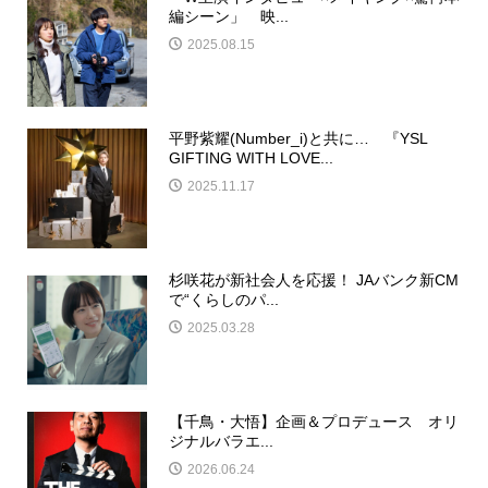
編シーン」 映...
2025.08.15
平野紫耀(Number_i)と共に… 『YSL
GIFTING WITH LOVE...
2025.11.17
杉咲花が新社会人を応援！ JAバンク新CM
で“くらしのパ...
2025.03.28
【千鳥・大悟】企画＆プロデュース オリ
ジナルバラエ...
2026.06.24