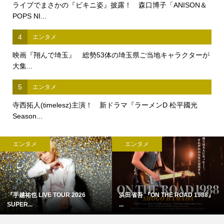
ライブでまさかの『ビキニ姿』披露！ 森口博子「ANISON＆
POPS NI...
4
エンタメ
映画『翔んで埼玉』 総勢53体の埼玉県ご当地キャラクターが
大集...
5
エンタメ
寺西拓人(timelesz)主演！ 新ドラマ『ラーメンD 松平國光
Season...
エンタメ
エンタメ
アン・ハサウェイ×ユアン・マクレ...
賀喜遥香(乃木坂46)登場！ 本日...