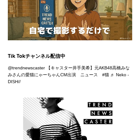
Tik Tokチャンネル配信中
@trendnewscaster
【キャスター井手美希】元AKB48高橋みな
みさんの愛猫にゃーちゃんCM出演 ニュース
#猫
♬ Neko -
DISH//