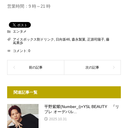
営業時間：9 時～21 時
エンタメ
アイスボックス割ドリンク
,
日向坂46
,
森永製菓
,
正源司陽子
,
藤
嶌果歩
コメント:
0
関連記事一覧
平野紫耀(Number_i)×YSL BEAUTY 『リ
ブレ オーデパル...
2025.10.31