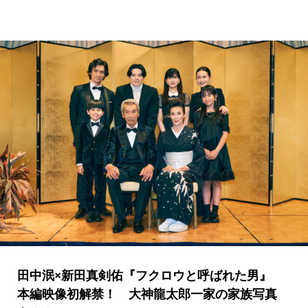
田中泯×新田真剣佑『フクロウと呼ばれた男』
本編映像初解禁！ 大神龍太郎一家の家族写真