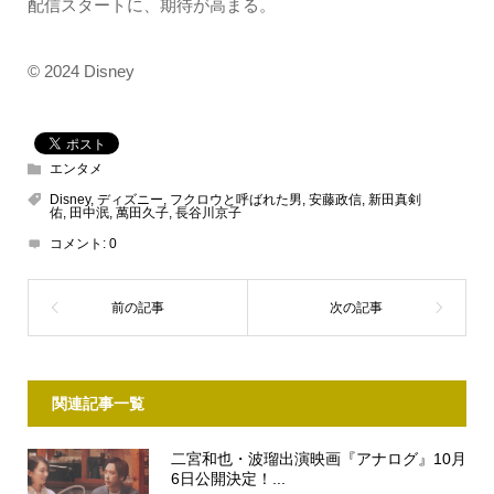
配信スタートに、期待が高まる。
© 2024 Disney
エンタメ
Disney
,
ディズニー
,
フクロウと呼ばれた男
,
安藤政信
,
新田真剣
佑
,
田中泯
,
萬田久子
,
長谷川京子
コメント:
0
関連記事一覧
二宮和也・波瑠出演映画『アナログ』10月
6日公開決定！...