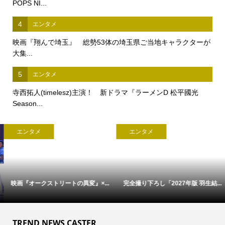
POPS NI...
4
エンタメ
映画『翔んで埼玉』 総勢53体の埼玉県ご当地キャラクターが
大集...
5
エンタメ
寺西拓人(timelesz)主演！ 新ドラマ『ラーメンD 松平國光
Season...
エンタメ
エンタメ
映画『オークストリートの異変』×...
完全撮り下ろし「2027年版 羽生結...
TREND NEWS CASTER