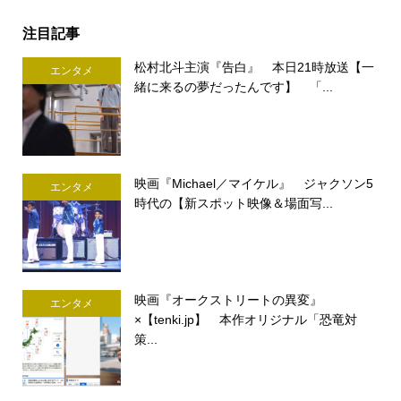
注目記事
松村北斗主演『告白』 本日21時放送【一
エンタメ
緒に来るの夢だったんです】 「...
映画『Michael／マイケル』 ジャクソン5
エンタメ
時代の【新スポット映像＆場面写...
映画『オークストリートの異変』
エンタメ
×【tenki.jp】 本作オリジナル「恐竜対
策...