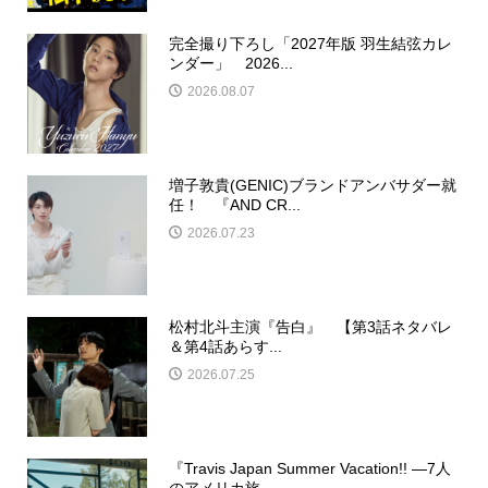
完全撮り下ろし「2027年版 羽生結弦カレ
ンダー」 2026...
2026.08.07
増子敦貴(GENIC)ブランドアンバサダー就
任！ 『AND CR...
2026.07.23
松村北斗主演『告白』 【第3話ネタバレ
＆第4話あらす...
2026.07.25
『Travis Japan Summer Vacation!! ―7人
のアメリカ旅―...