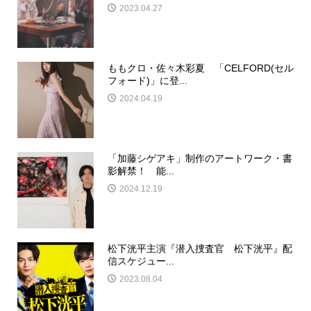
2023.04.27
ももクロ・佐々木彩夏 「CELFORD(セル
フォード)」に登...
2024.04.19
「加藤シゲアキ」制作のアートワーク・書
影解禁！ 能...
2024.12.19
松下洸平主演『潜入捜査官 松下洸平』配
信スケジュー...
2023.08.04