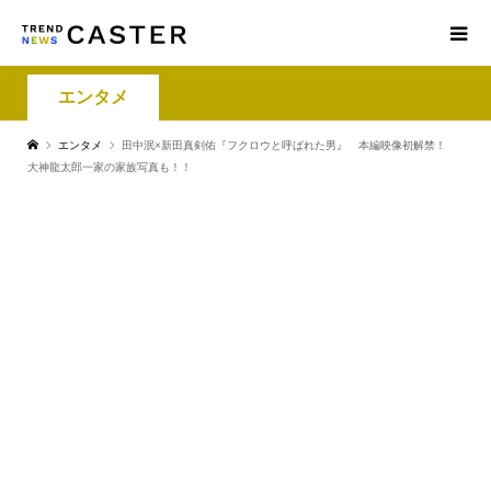
エンタメ
エンタメ
田中泯×新田真剣佑『フクロウと呼ばれた男』 本編映像初解禁！
大神龍太郎一家の家族写真も！！