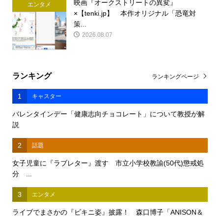
映画『オークストリートの異変』
エンタメ
×【tenki.jp】 本作オリジナル「恐竜対
策...
2026.08.07
ランキング
ランキングページ
1
キャスター
バレンタインデー「健康志向チョコレート」について教授が解
説
2
話題
女子児童に『ラブレター』渡す 市立小学校教諭(50代)懲戒処
分 ...
3
エンタメ
ライブでまさかの『ビキニ姿』披露！ 森口博子「ANISON＆