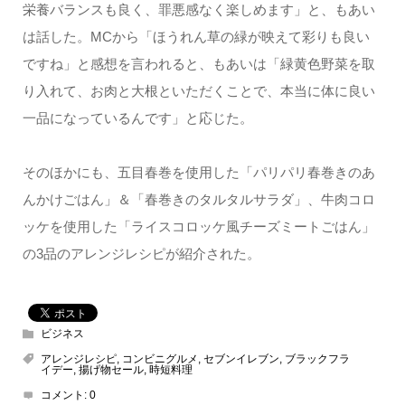
栄養バランスも良く、罪悪感なく楽しめます」と、もあい
は話した。MCから「ほうれん草の緑が映えて彩りも良い
ですね」と感想を言われると、もあいは「緑黄色野菜を取
り入れて、お肉と大根といただくことで、本当に体に良い
一品になっているんです」と応じた。
そのほかにも、五目春巻を使用した「パリパリ春巻きのあ
んかけごはん」＆「春巻きのタルタルサラダ」、牛肉コロ
ッケを使用した「ライスコロッケ風チーズミートごはん」
の3品のアレンジレシピが紹介された。
ビジネス
アレンジレシピ
,
コンビニグルメ
,
セブンイレブン
,
ブラックフラ
イデー
,
揚げ物セール
,
時短料理
コメント:
0