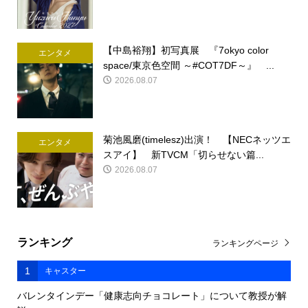
【中島裕翔】初写真展 『7okyo color
エンタメ
space/東京色空間 ～#COT7DF～』 ...
2026.08.07
菊池風磨(timelesz)出演！ 【NECネッツエ
エンタメ
スアイ】 新TVCM「切らせない篇...
2026.08.07
ランキング
ランキングページ
1
キャスター
バレンタインデー「健康志向チョコレート」について教授が解