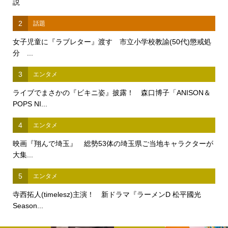
説
2
話題
女子児童に『ラブレター』渡す 市立小学校教諭(50代)懲戒処
分 ...
3
エンタメ
ライブでまさかの『ビキニ姿』披露！ 森口博子「ANISON＆
POPS NI...
4
エンタメ
映画『翔んで埼玉』 総勢53体の埼玉県ご当地キャラクターが
大集...
5
エンタメ
寺西拓人(timelesz)主演！ 新ドラマ『ラーメンD 松平國光
Season...