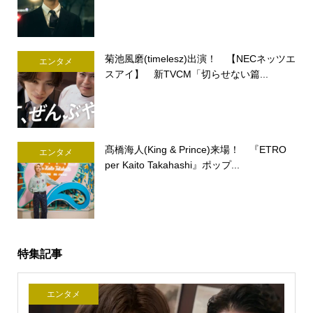
菊池風磨(timelesz)出演！ 【NECネッツエ
エンタメ
スアイ】 新TVCM「切らせない篇...
髙橋海人(King & Prince)来場！ 『ETRO
エンタメ
per Kaito Takahashi』ポップ...
特集記事
エンタメ