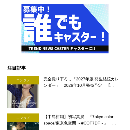
注目記事
完全撮り下ろし「2027年版 羽生結弦カレ
エンタメ
ンダー」 2026年10月発売予定 【...
【中島裕翔】初写真展 『7okyo color
エンタメ
space/東京色空間 ～#COT7DF～』 ...