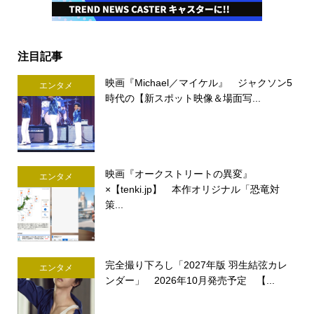
注目記事
映画『Michael／マイケル』 ジャクソン5
エンタメ
時代の【新スポット映像＆場面写...
映画『オークストリートの異変』
エンタメ
×【tenki.jp】 本作オリジナル「恐竜対
策...
完全撮り下ろし「2027年版 羽生結弦カレ
エンタメ
ンダー」 2026年10月発売予定 【...