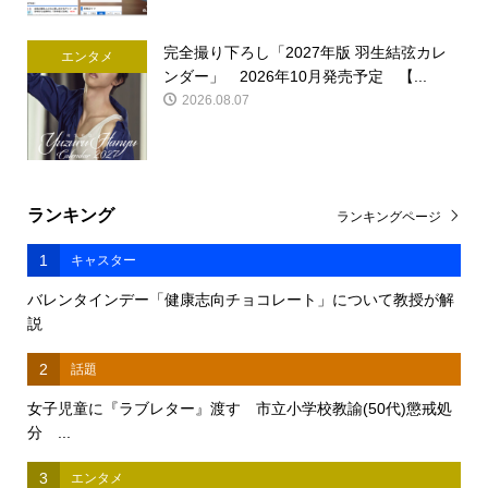
完全撮り下ろし「2027年版 羽生結弦カレ
エンタメ
ンダー」 2026年10月発売予定 【...
2026.08.07
ランキング
ランキングページ
1
キャスター
バレンタインデー「健康志向チョコレート」について教授が解
説
2
話題
女子児童に『ラブレター』渡す 市立小学校教諭(50代)懲戒処
分 ...
3
エンタメ