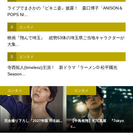
ライブでまさかの『ビキニ姿』披露！ 森口博子「ANISON＆
POPS NI...
4
エンタメ
映画『翔んで埼玉』 総勢53体の埼玉県ご当地キャラクターが
大集...
5
エンタメ
寺西拓人(timelesz)主演！ 新ドラマ『ラーメンD 松平國光
Season...
エンタメ
エンタメ
完全撮り下ろし「2027年版 羽生結...
【中島裕翔】初写真展 『7okyo
c...