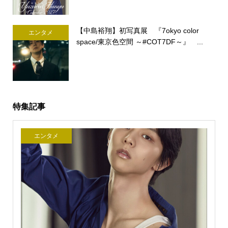
【中島裕翔】初写真展 『7okyo color
エンタメ
space/東京色空間 ～#COT7DF～』 ...
特集記事
エンタメ