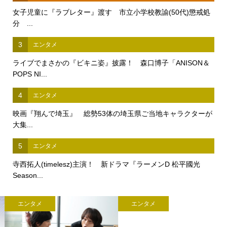
女子児童に『ラブレター』渡す 市立小学校教諭(50代)懲戒処
分 ...
3
エンタメ
ライブでまさかの『ビキニ姿』披露！ 森口博子「ANISON＆
POPS NI...
4
エンタメ
映画『翔んで埼玉』 総勢53体の埼玉県ご当地キャラクターが
大集...
5
エンタメ
寺西拓人(timelesz)主演！ 新ドラマ『ラーメンD 松平國光
Season...
エンタメ
エンタメ