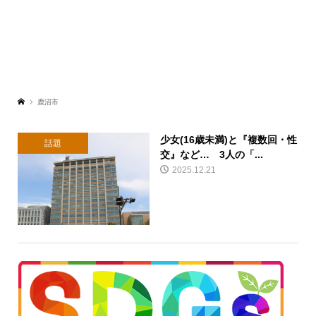
鹿沼市
少女(16歳未満)と『複数回・性
話題
交』など… 3人の「...
2025.12.21