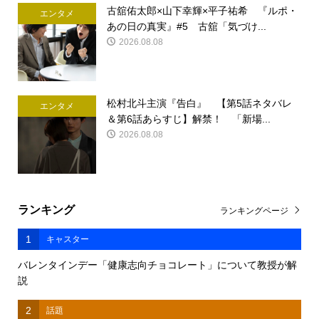
古舘佑太郎×山下幸輝×平子祐希 『ルポ・
エンタメ
あの日の真実』#5 古舘「気づけ...
2026.08.08
松村北斗主演『告白』 【第5話ネタバレ
エンタメ
＆第6話あらすじ】解禁！ 「新場...
2026.08.08
ランキング
ランキングページ
1
キャスター
バレンタインデー「健康志向チョコレート」について教授が解
説
2
話題