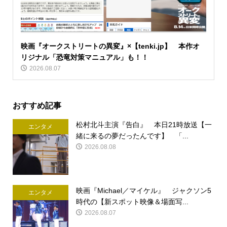
映画『オークストリートの異変』×【tenki.jp】 本作オ
リジナル「恐竜対策マニュアル」も！！
2026.08.07
おすすめ記事
松村北斗主演『告白』 本日21時放送【一
エンタメ
緒に来るの夢だったんです】 「...
2026.08.08
映画『Michael／マイケル』 ジャクソン5
エンタメ
時代の【新スポット映像＆場面写...
2026.08.07