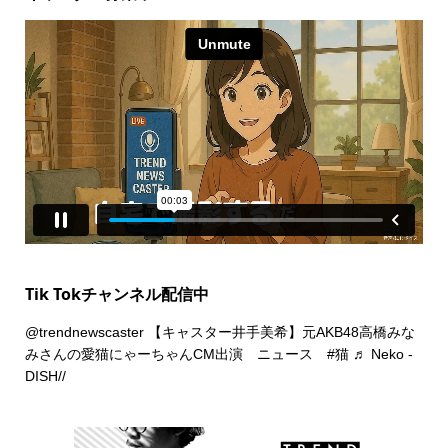
Tik Tokチャンネル配信中
@trendnewscaster
【キャスター井手美希】元AKB48高橋みな
みさんの愛猫にゃーちゃんCM出演 ニュース
#猫
♬ Neko -
DISH//