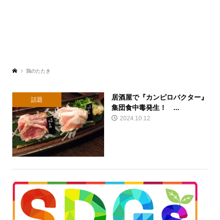
鶏のたたき
居酒屋で『カンピロバクター』
話題
集団食中毒発生！ ...
2024.10.12