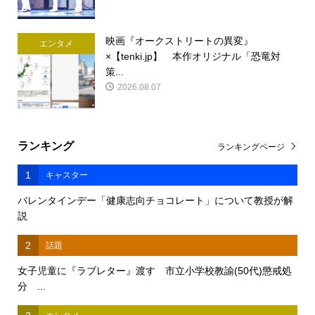
映画『オークストリートの異変』
エンタメ
×【tenki.jp】 本作オリジナル「恐竜対
策...
2026.08.07
ランキング
ランキングページ
1
キャスター
バレンタインデー「健康志向チョコレート」について教授が解
説
2
話題
女子児童に『ラブレター』渡す 市立小学校教諭(50代)懲戒処
分 ...