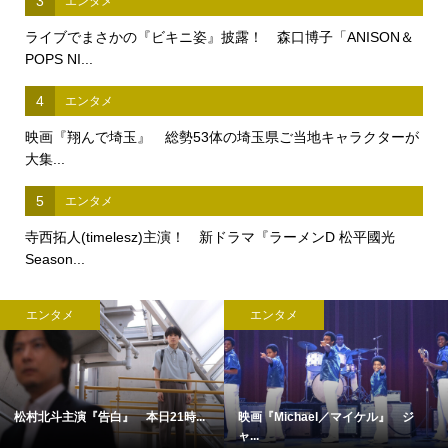
3
エンタメ
ライブでまさかの『ビキニ姿』披露！ 森口博子「ANISON＆
POPS NI...
4
エンタメ
映画『翔んで埼玉』 総勢53体の埼玉県ご当地キャラクターが
大集...
5
エンタメ
寺西拓人(timelesz)主演！ 新ドラマ『ラーメンD 松平國光
Season...
エンタメ
エンタメ
松村北斗主演『告白』 本日21時...
映画『Michael／マイケル』 ジ
ャ...