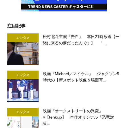
注目記事
松村北斗主演『告白』 本日21時放送【一
エンタメ
緒に来るの夢だったんです】 「...
映画『Michael／マイケル』 ジャクソン5
エンタメ
時代の【新スポット映像＆場面写...
映画『オークストリートの異変』
エンタメ
×【tenki.jp】 本作オリジナル「恐竜対
策...