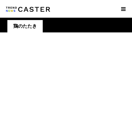
鶏のたたき