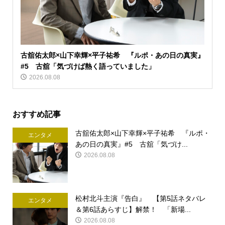
古舘佑太郎×山下幸輝×平子祐希 『ルポ・あの日の真実』
#5 古舘「気づけば熱く語っていました」
2026.08.08
おすすめ記事
古舘佑太郎×山下幸輝×平子祐希 『ルポ・
エンタメ
あの日の真実』#5 古舘「気づけ...
2026.08.08
松村北斗主演『告白』 【第5話ネタバレ
エンタメ
＆第6話あらすじ】解禁！ 「新場...
2026.08.08