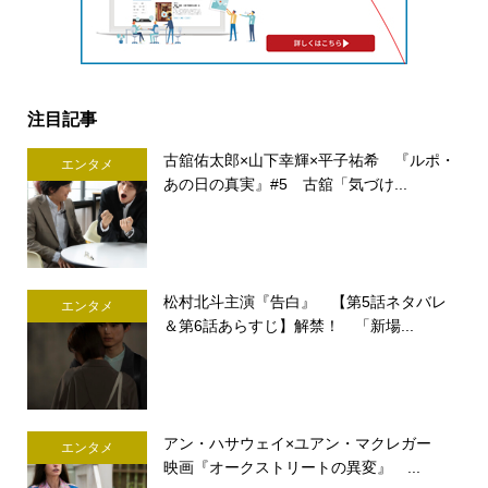
注目記事
古舘佑太郎×山下幸輝×平子祐希 『ルポ・
エンタメ
あの日の真実』#5 古舘「気づけ...
松村北斗主演『告白』 【第5話ネタバレ
エンタメ
＆第6話あらすじ】解禁！ 「新場...
アン・ハサウェイ×ユアン・マクレガー
エンタメ
映画『オークストリートの異変』 ...