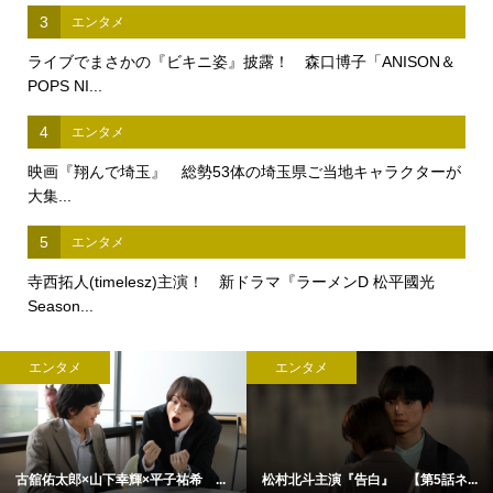
3
エンタメ
ライブでまさかの『ビキニ姿』披露！ 森口博子「ANISON＆
POPS NI...
4
エンタメ
映画『翔んで埼玉』 総勢53体の埼玉県ご当地キャラクターが
大集...
5
エンタメ
寺西拓人(timelesz)主演！ 新ドラマ『ラーメンD 松平國光
Season...
エンタメ
エンタメ
古舘佑太郎×山下幸輝×平子祐希 ...
松村北斗主演『告白』 【第5話ネ...