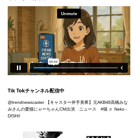
Tik Tokチャンネル配信中
@trendnewscaster
【キャスター井手美希】元AKB48高橋みな
みさんの愛猫にゃーちゃんCM出演 ニュース
#猫
♬ Neko -
DISH//