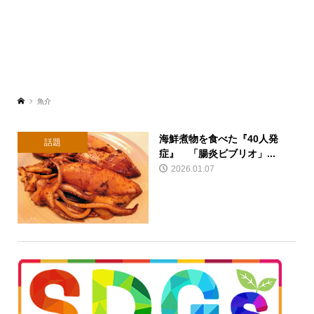
魚介
海鮮煮物を食べた『40人発
話題
症』 「腸炎ビブリオ」...
2026.01.07