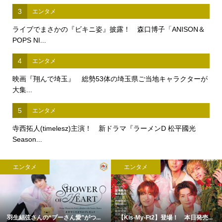
3
エンタメ
ライブでまさかの『ビキニ姿』披露！ 森口博子「ANISON＆
POPS NI...
4
エンタメ
映画『翔んで埼玉』 総勢53体の埼玉県ご当地キャラクターが
大集...
5
エンタメ
寺西拓人(timelesz)主演！ 新ドラマ『ラーメンD 松平國光
Season...
エンタメ
エンタメ
羽生結弦さんの“プーさん愛”がつ...
【Kis-My-Ft2】登場！ 本日発売...