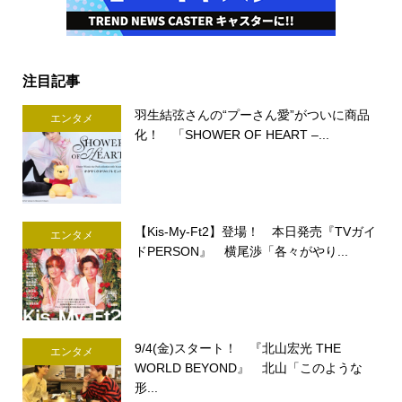
注目記事
羽生結弦さんの“プーさん愛”がついに商品
エンタメ
化！ 「SHOWER OF HEART –...
【Kis-My-Ft2】登場！ 本日発売『TVガイ
エンタメ
ドPERSON』 横尾渉「各々がやり...
9/4(金)スタート！ 『北山宏光 THE
エンタメ
WORLD BEYOND』 北山「このような
形...