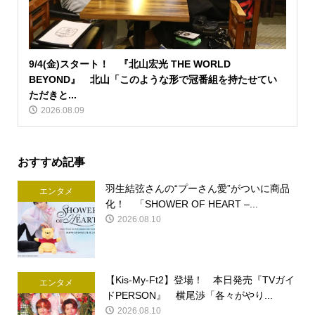
9/4(金)スタート！ 『北山宏光 THE WORLD
BEYOND』 北山「このような形で冠番組を持たせてい
ただきと...
2026.08.09
おすすめ記事
羽生結弦さんの“プーさん愛”がついに商品
エンタメ
化！ 「SHOWER OF HEART –...
2026.08.10
【Kis-My-Ft2】登場！ 本日発売『TVガイ
エンタメ
ドPERSON』 横尾渉「各々がやり...
2026.08.10