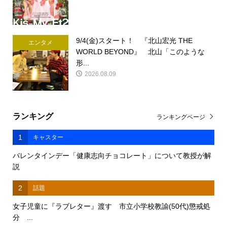
9/4(金)スタート！ 『北山宏光 THE
エンタメ
WORLD BEYOND』 北山「このような
形...
2026.08.09
ランキング
ランキングページ
1
キャスター
バレンタインデー「健康志向チョコレート」について教授が解
説
2
話題
女子児童に『ラブレター』渡す 市立小学校教諭(50代)懲戒処
分 ...