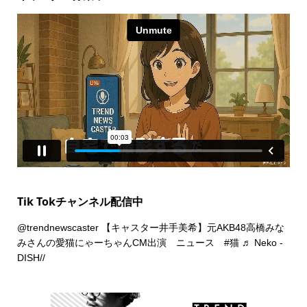
Tik Tokチャンネル配信中
@trendnewscaster
【キャスター井手美希】元AKB48高橋みな
みさんの愛猫にゃーちゃんCM出演 ニュース
#猫
♬ Neko -
DISH//