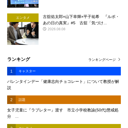
古舘佑太郎×山下幸輝×平子祐希 『ルポ・
エンタメ
あの日の真実』#5 古舘「気づけ...
2026.08.08
ランキング
ランキングページ
1
キャスター
バレンタインデー「健康志向チョコレート」について教授が解
説
2
話題
女子児童に『ラブレター』渡す 市立小学校教諭(50代)懲戒処
分 ...