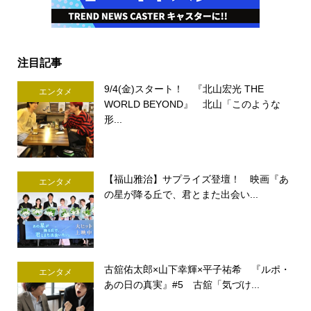
注目記事
9/4(金)スタート！ 『北山宏光 THE
エンタメ
WORLD BEYOND』 北山「このような
形...
【福山雅治】サプライズ登壇！ 映画『あ
エンタメ
の星が降る丘で、君とまた出会い...
古舘佑太郎×山下幸輝×平子祐希 『ルポ・
エンタメ
あの日の真実』#5 古舘「気づけ...