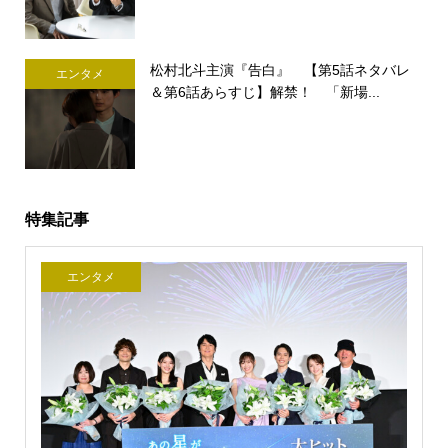
松村北斗主演『告白』 【第5話ネタバレ
エンタメ
＆第6話あらすじ】解禁！ 「新場...
特集記事
エンタメ