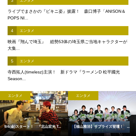
3
エンタメ
ライブでまさかの『ビキニ姿』披露！ 森口博子「ANISON＆
POPS NI...
4
エンタメ
映画『翔んで埼玉』 総勢53体の埼玉県ご当地キャラクターが
大集...
5
エンタメ
寺西拓人(timelesz)主演！ 新ドラマ『ラーメンD 松平國光
Season...
エンタメ
エンタメ
9/4(金)スタート！ 『北山宏光 T...
【福山雅治】サプライズ登壇！ ...