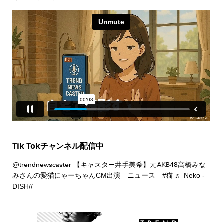
Tik Tokチャンネル配信中
@trendnewscaster
【キャスター井手美希】元AKB48高橋みな
みさんの愛猫にゃーちゃんCM出演 ニュース
#猫
♬ Neko -
DISH//