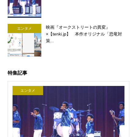
映画『オークストリートの異変』
エンタメ
×【tenki.jp】 本作オリジナル「恐竜対
策...
特集記事
エンタメ