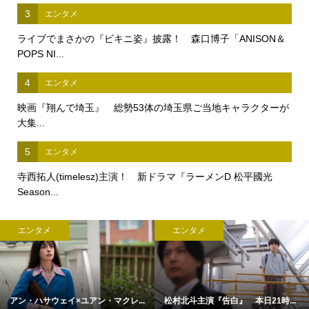
3
エンタメ
ライブでまさかの『ビキニ姿』披露！ 森口博子「ANISON＆
POPS NI...
4
エンタメ
映画『翔んで埼玉』 総勢53体の埼玉県ご当地キャラクターが
大集...
5
エンタメ
寺西拓人(timelesz)主演！ 新ドラマ『ラーメンD 松平國光
Season...
エンタメ
エンタメ
アン・ハサウェイ×ユアン・マクレ...
松村北斗主演『告白』 本日21時...