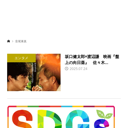
音尾琢真
坂口健太郎×渡辺謙 映画『盤
エンタメ
上の向日葵』 佐々木...
2025.07.24