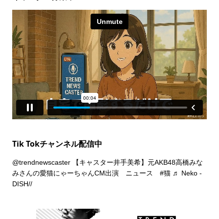
Tik Tokチャンネル配信中
@trendnewscaster
【キャスター井手美希】元AKB48高橋みな
みさんの愛猫にゃーちゃんCM出演 ニュース
#猫
♬ Neko -
DISH//