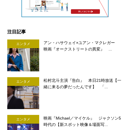
注目記事
アン・ハサウェイ×ユアン・マクレガー
エンタメ
映画『オークストリートの異変』 ...
松村北斗主演『告白』 本日21時放送【一
エンタメ
緒に来るの夢だったんです】 「...
映画『Michael／マイケル』 ジャクソン5
エンタメ
時代の【新スポット映像＆場面写...