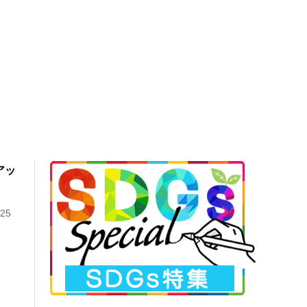
アッ
25