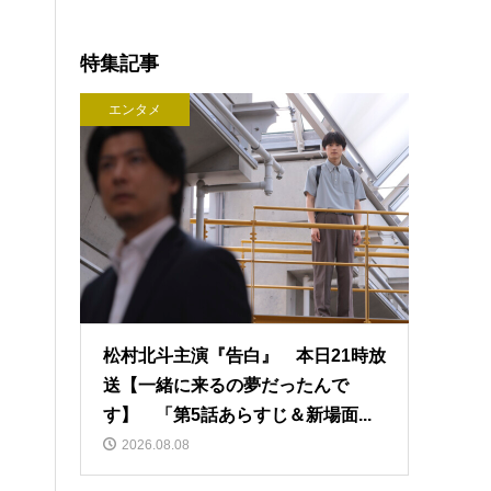
特集記事
エンタメ
松村北斗主演『告白』 本日21時放
送【一緒に来るの夢だったんで
す】 「第5話あらすじ＆新場面...
2026.08.08