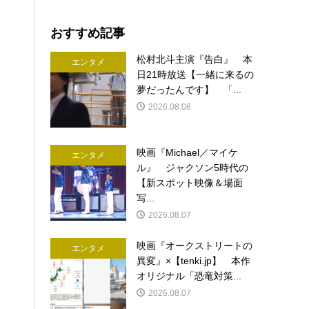
おすすめ記事
松村北斗主演『告白』 本
エンタメ
日21時放送【一緒に来るの
夢だったんです】 「...
2026.08.08
映画『Michael／マイケ
エンタメ
ル』 ジャクソン5時代の
【新スポット映像＆場面
写...
2026.08.07
映画『オークストリートの
エンタメ
異変』×【tenki.jp】 本作
オリジナル「恐竜対策...
2026.08.07