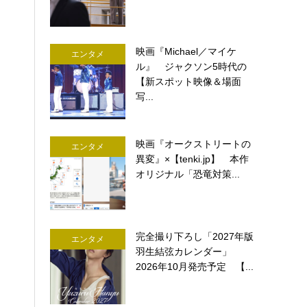
映画『Michael／マイケ
エンタメ
ル』 ジャクソン5時代の
【新スポット映像＆場面
写...
映画『オークストリートの
エンタメ
異変』×【tenki.jp】 本作
オリジナル「恐竜対策...
完全撮り下ろし「2027年版
エンタメ
羽生結弦カレンダー」
2026年10月発売予定 【...