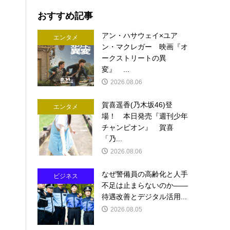
おすすめ記事
アン・ハサウェイ×ユア
エンタメ
ン・マクレガー 映画『オ
ークストリートの異
変』 ...
2026.08.06
賀喜遥香(乃木坂46)登
エンタメ
場！ 本日発売『週刊少年
チャンピオン』 賀喜
「乃...
2026.08.06
なぜ警備員の高齢化と人手
ビジネス
不足は止まらないのか――
待遇改善とデジタル活用...
2026.08.05