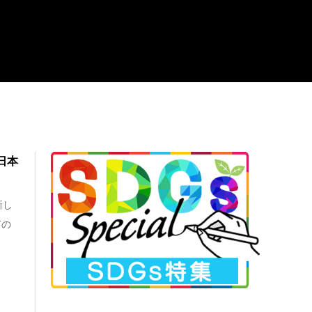
日本
新し
ぎの