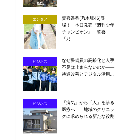
賀喜遥香(乃木坂46)登
エンタメ
場！ 本日発売『週刊少年
チャンピオン』 賀喜
「乃...
なぜ警備員の高齢化と人手
ビジネス
不足は止まらないのか――
待遇改善とデジタル活用...
「病気」から「人」を診る
ビジネス
医療へ――地域のクリニッ
クに求められる新たな役割