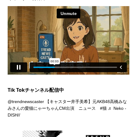
Tik Tokチャンネル配信中
@trendnewscaster
【キャスター井手美希】元AKB48高橋みな
みさんの愛猫にゃーちゃんCM出演 ニュース
#猫
♬ Neko -
DISH//