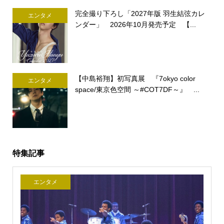
完全撮り下ろし「2027年版 羽生結弦カレ
エンタメ
ンダー」 2026年10月発売予定 【...
【中島裕翔】初写真展 『7okyo color
エンタメ
space/東京色空間 ～#COT7DF～』 ...
特集記事
エンタメ