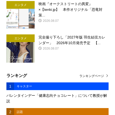
映画『オークストリートの異変』
エンタメ
×【tenki.jp】 本作オリジナル「恐竜対
策...
2026.08.07
完全撮り下ろし「2027年版 羽生結弦カレ
エンタメ
ンダー」 2026年10月発売予定 【...
2026.08.07
ランキング
ランキングページ
1
キャスター
バレンタインデー「健康志向チョコレート」について教授が解
説
2
話題