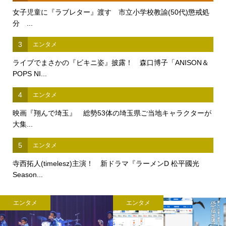
女子児童に『ラブレター』渡す 市立小学校教諭(50代)懲戒処
分 ...
3
エンタメ
ライブでまさかの『ビキニ姿』披露！ 森口博子「ANISON＆
POPS NI...
4
エンタメ
映画『翔んで埼玉』 総勢53体の埼玉県ご当地キャラクターが
大集...
5
エンタメ
寺西拓人(timelesz)主演！ 新ドラマ『ラーメンD 松平國光
Season...
エンタメ
エンタメ