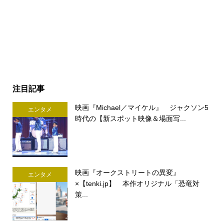
注目記事
映画『Michael／マイケル』 ジャクソン5
エンタメ
時代の【新スポット映像＆場面写...
映画『オークストリートの異変』
エンタメ
×【tenki.jp】 本作オリジナル「恐竜対
策...