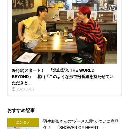
9/4(金)スタート！ 『北山宏光 THE WORLD
BEYOND』 北山「このような形で冠番組を持たせてい
ただきと...
2026.08.09
おすすめ記事
羽生結弦さんの“プーさん愛”がついに商品
エンタメ
化！ 「SHOWER OF HEART –...