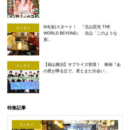
9/4(金)スタート！ 『北山宏光 THE
エンタメ
WORLD BEYOND』 北山「このような
形...
【福山雅治】サプライズ登壇！ 映画『あ
エンタメ
の星が降る丘で、君とまた出会い...
特集記事
エンタメ