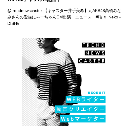
@trendnewscaster
【キャスター井手美希】元AKB48高橋みな
みさんの愛猫にゃーちゃんCM出演 ニュース
#猫
♬ Neko -
DISH//