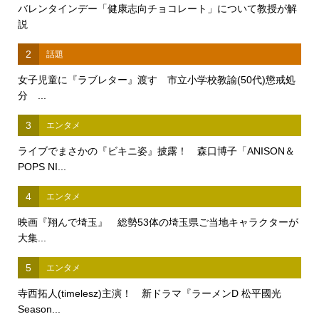
バレンタインデー「健康志向チョコレート」について教授が解
説
2
話題
女子児童に『ラブレター』渡す 市立小学校教諭(50代)懲戒処
分 ...
3
エンタメ
ライブでまさかの『ビキニ姿』披露！ 森口博子「ANISON＆
POPS NI...
4
エンタメ
映画『翔んで埼玉』 総勢53体の埼玉県ご当地キャラクターが
大集...
5
エンタメ
寺西拓人(timelesz)主演！ 新ドラマ『ラーメンD 松平國光
Season...