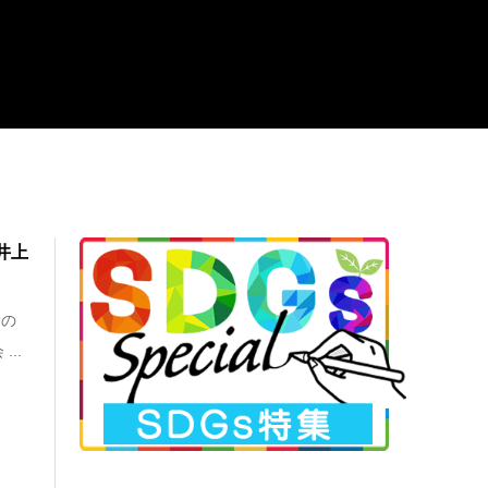
井上
サの
..