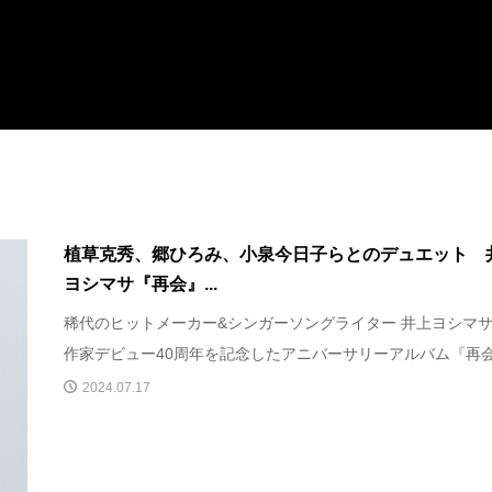
植草克秀、郷ひろみ、小泉今日子らとのデュエット 
ヨシマサ『再会』...
稀代のヒットメーカー&シンガーソングライター 井上ヨシマ
作家デビュー40周年を記念したアニバーサリーアルバム『再会 .
2024.07.17