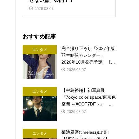
せない篇」公開！！
2026.08.07
おすすめ記事
完全撮り下ろし「2027年版
エンタメ
羽生結弦カレンダー」
2026年10月発売予定 【...
2026.08.07
【中島裕翔】初写真展
エンタメ
『7okyo color space/東京色
空間 ～#COT7DF～』 ...
2026.08.07
菊池風磨(timelesz)出演！
エンタメ