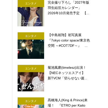
完全撮り下ろし「2027年版
エンタメ
羽生結弦カレンダー」
2026年10月発売予定 【...
【中島裕翔】初写真展
エンタメ
『7okyo color space/東京色
空間 ～#COT7DF～』 ...
菊池風磨(timelesz)出演！
エンタメ
【NECネッツエスアイ】
新TVCM「切らせない篇...
髙橋海人(King & Prince)来
エンタメ
場！ 『ETRO per Kaito