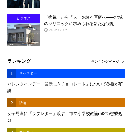
「病気」から「人」を診る医療へ――地域
ビジネス
のクリニックに求められる新たな役割
2026.08.05
ランキング
ランキングページ
1
キャスター
バレンタインデー「健康志向チョコレート」について教授が解
説
2
話題
女子児童に『ラブレター』渡す 市立小学校教諭(50代)懲戒処
分 ...