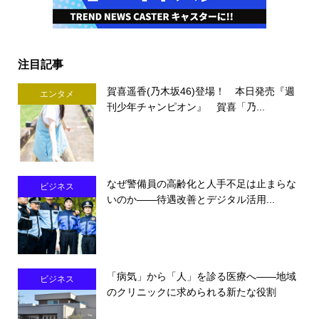
注目記事
賀喜遥香(乃木坂46)登場！ 本日発売『週
エンタメ
刊少年チャンピオン』 賀喜「乃...
なぜ警備員の高齢化と人手不足は止まらな
ビジネス
いのか――待遇改善とデジタル活用...
「病気」から「人」を診る医療へ――地域
ビジネス
のクリニックに求められる新たな役割