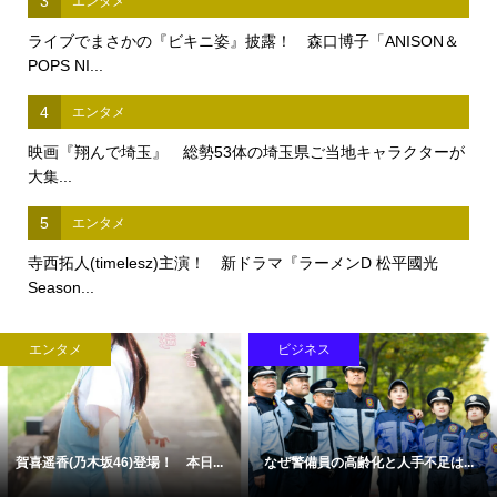
3
エンタメ
ライブでまさかの『ビキニ姿』披露！ 森口博子「ANISON＆
POPS NI...
4
エンタメ
映画『翔んで埼玉』 総勢53体の埼玉県ご当地キャラクターが
大集...
5
エンタメ
寺西拓人(timelesz)主演！ 新ドラマ『ラーメンD 松平國光
Season...
エンタメ
ビジネス
賀喜遥香(乃木坂46)登場！ 本日...
なぜ警備員の高齢化と人手不足は...