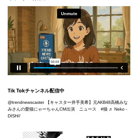
Tik Tokチャンネル配信中
@trendnewscaster
【キャスター井手美希】元AKB48高橋みな
みさんの愛猫にゃーちゃんCM出演 ニュース
#猫
♬ Neko -
DISH//