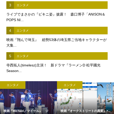
3
エンタメ
ライブでまさかの『ビキニ姿』披露！ 森口博子「ANISON＆
POPS NI...
4
エンタメ
映画『翔んで埼玉』 総勢53体の埼玉県ご当地キャラクターが
大集...
5
エンタメ
寺西拓人(timelesz)主演！ 新ドラマ『ラーメンD 松平國光
Season...
エンタメ
エンタメ
映画『Michael／マイケル』 ジ
映画『オークストリートの異変』×...