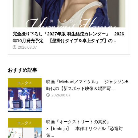
完全撮り下ろし「2027年版 羽生結弦カレンダー」 2026
年10月発売予定 【壁掛けタイプ＆卓上タイプ】の...
2026.08.07
おすすめ記事
映画『Michael／マイケル』 ジャクソン5
エンタメ
時代の【新スポット映像＆場面写...
2026.08.07
映画『オークストリートの異変』
エンタメ
×【tenki.jp】 本作オリジナル「恐竜対
策...