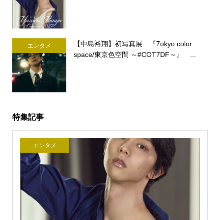
【中島裕翔】初写真展 『7okyo color
エンタメ
space/東京色空間 ～#COT7DF～』 ...
特集記事
エンタメ