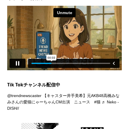
Tik Tokチャンネル配信中
@trendnewscaster
【キャスター井手美希】元AKB48高橋みな
みさんの愛猫にゃーちゃんCM出演 ニュース
#猫
♬ Neko -
DISH//