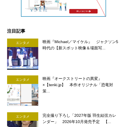
注目記事
映画『Michael／マイケル』 ジャクソン5
エンタメ
時代の【新スポット映像＆場面写...
映画『オークストリートの異変』
エンタメ
×【tenki.jp】 本作オリジナル「恐竜対
策...
完全撮り下ろし「2027年版 羽生結弦カレ
エンタメ
ンダー」 2026年10月発売予定 【...