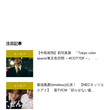
注目記事
【中島裕翔】初写真展 『7okyo color
エンタメ
space/東京色空間 ～#COT7DF～』 ...
菊池風磨(timelesz)出演！ 【NECネッツエ
エンタメ
スアイ】 新TVCM「切らせない篇...