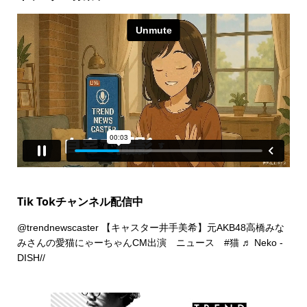
Tik Tokチャンネル配信中
@trendnewscaster
【キャスター井手美希】元AKB48高橋みな
みさんの愛猫にゃーちゃんCM出演 ニュース
#猫
♬ Neko -
DISH//