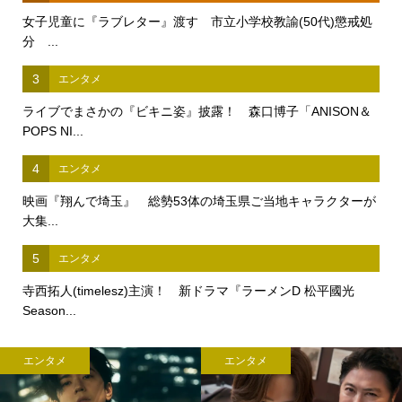
女子児童に『ラブレター』渡す 市立小学校教諭(50代)懲戒処
分 ...
3
エンタメ
ライブでまさかの『ビキニ姿』披露！ 森口博子「ANISON＆
POPS NI...
4
エンタメ
映画『翔んで埼玉』 総勢53体の埼玉県ご当地キャラクターが
大集...
5
エンタメ
寺西拓人(timelesz)主演！ 新ドラマ『ラーメンD 松平國光
Season...
エンタメ
エンタメ