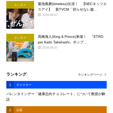
菊池風磨(timelesz)出演！ 【NECネッツエ
エンタメ
スアイ】 新TVCM「切らせない篇...
2026.08.07
髙橋海人(King & Prince)来場！ 『ETRO
エンタメ
per Kaito Takahashi』ポップ...
2026.08.07
ランキング
ランキングページ
1
キャスター
バレンタインデー「健康志向チョコレート」について教授が解
説
2
話題