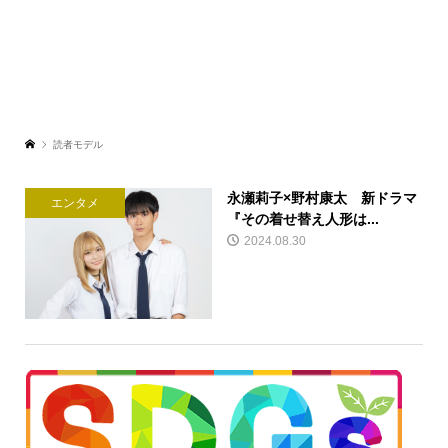
読者モデル
永瀬莉子×野村康太 新ドラマ
エンタメ
『その着せ替え人形は...
2024.08.30