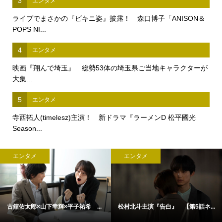
3
エンタメ
ライブでまさかの『ビキニ姿』披露！ 森口博子「ANISON＆
POPS NI...
4
エンタメ
映画『翔んで埼玉』 総勢53体の埼玉県ご当地キャラクターが
大集...
5
エンタメ
寺西拓人(timelesz)主演！ 新ドラマ『ラーメンD 松平國光
Season...
エンタメ
エンタメ
古舘佑太郎×山下幸輝×平子祐希 ...
松村北斗主演『告白』 【第5話ネ...