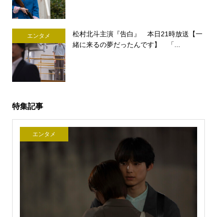
松村北斗主演『告白』 本日21時放送【一
エンタメ
緒に来るの夢だったんです】 「...
特集記事
エンタメ