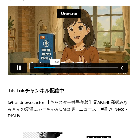
Tik Tokチャンネル配信中
@trendnewscaster
【キャスター井手美希】元AKB48高橋みな
みさんの愛猫にゃーちゃんCM出演 ニュース
#猫
♬ Neko -
DISH//