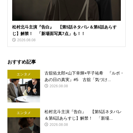
松村北斗主演『告白』 【第5話ネタバレ＆第6話あらす
じ】解禁！ 「新場面写真7点」も！！
2026.08.08
おすすめ記事
古舘佑太郎×山下幸輝×平子祐希 『ルポ・
エンタメ
あの日の真実』#5 古舘「気づけ...
2026.08.08
松村北斗主演『告白』 【第5話ネタバレ
エンタメ
＆第6話あらすじ】解禁！ 「新場...
2026.08.08