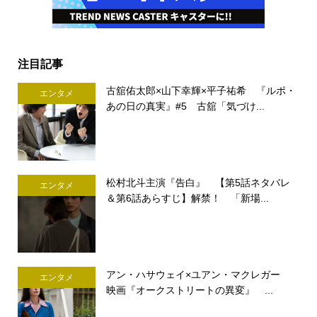
注目記事
古舘佑太郎×山下幸輝×平子祐希 『ルポ・
エンタメ
あの日の真実』#5 古舘「気づけ...
松村北斗主演『告白』 【第5話ネタバレ
エンタメ
＆第6話あらすじ】解禁！ 「新場...
アン・ハサウェイ×ユアン・マクレガー
エンタメ
映画『オークストリートの異変』 ...