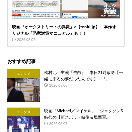
映画『オークストリートの異変』×【tenki.jp】 本作オ
リジナル「恐竜対策マニュアル」も！！
2026.08.07
おすすめ記事
松村北斗主演『告白』 本日21時放送【一
エンタメ
緒に来るの夢だったんです】 「...
2026.08.08
映画『Michael／マイケル』 ジャクソン5
エンタメ
時代の【新スポット映像＆場面写...
2026.08.07