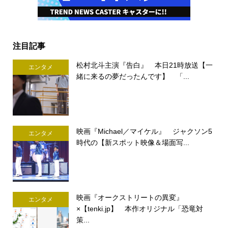
注目記事
松村北斗主演『告白』 本日21時放送【一
エンタメ
緒に来るの夢だったんです】 「...
映画『Michael／マイケル』 ジャクソン5
エンタメ
時代の【新スポット映像＆場面写...
映画『オークストリートの異変』
エンタメ
×【tenki.jp】 本作オリジナル「恐竜対
策...