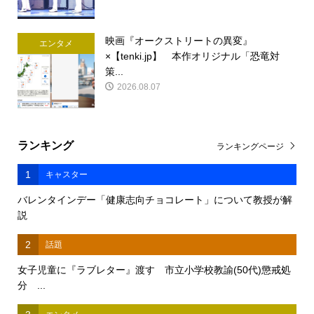
映画『オークストリートの異変』
エンタメ
×【tenki.jp】 本作オリジナル「恐竜対
策...
2026.08.07
ランキング
ランキングページ
1
キャスター
バレンタインデー「健康志向チョコレート」について教授が解
説
2
話題
女子児童に『ラブレター』渡す 市立小学校教諭(50代)懲戒処
分 ...