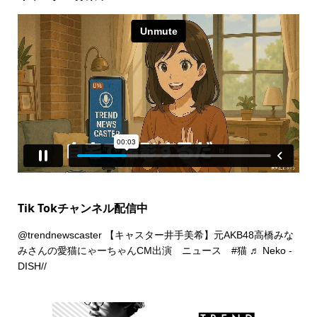
Tik Tokチャンネル配信中
@trendnewscaster
【キャスター井手美希】元AKB48高橋みな
みさんの愛猫にゃーちゃんCM出演 ニュース
#猫
♬ Neko -
DISH//