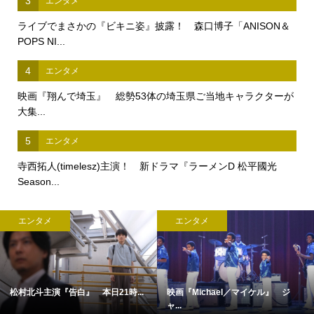
3
エンタメ
ライブでまさかの『ビキニ姿』披露！ 森口博子「ANISON＆
POPS NI...
4
エンタメ
映画『翔んで埼玉』 総勢53体の埼玉県ご当地キャラクターが
大集...
5
エンタメ
寺西拓人(timelesz)主演！ 新ドラマ『ラーメンD 松平國光
Season...
エンタメ
エンタメ
松村北斗主演『告白』 本日21時...
映画『Michael／マイケル』 ジ
ャ...