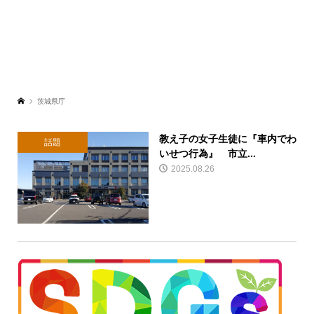
茨城県庁
教え子の女子生徒に『車内でわ
話題
いせつ行為』 市立...
2025.08.26