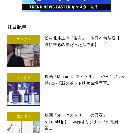
注目記事
松村北斗主演『告白』 本日21時放送【一
エンタメ
緒に来るの夢だったんです】 「...
映画『Michael／マイケル』 ジャクソン5
エンタメ
時代の【新スポット映像＆場面写...
映画『オークストリートの異変』
エンタメ
×【tenki.jp】 本作オリジナル「恐竜対
策...