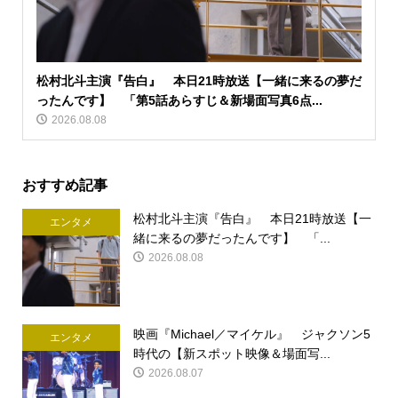
松村北斗主演『告白』 本日21時放送【一緒に来るの夢だ
ったんです】 「第5話あらすじ＆新場面写真6点...
2026.08.08
おすすめ記事
松村北斗主演『告白』 本日21時放送【一
エンタメ
緒に来るの夢だったんです】 「...
2026.08.08
映画『Michael／マイケル』 ジャクソン5
エンタメ
時代の【新スポット映像＆場面写...
2026.08.07