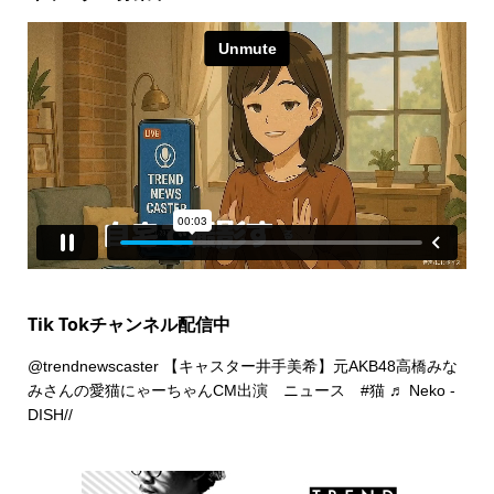
Tik Tokチャンネル配信中
@trendnewscaster
【キャスター井手美希】元AKB48高橋みな
みさんの愛猫にゃーちゃんCM出演 ニュース
#猫
♬ Neko -
DISH//