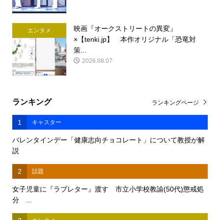
映画『オークストリートの異変』
エンタメ
×【tenki.jp】 本作オリジナル「恐竜対
策...
2026.08.07
ランキング
ランキングページ
1
キャスター
バレンタインデー「健康志向チョコレート」について教授が解
説
2
話題
女子児童に『ラブレター』渡す 市立小学校教諭(50代)懲戒処
分 ...