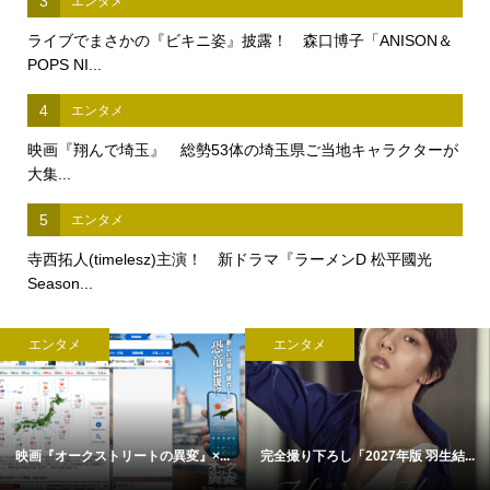
3
エンタメ
ライブでまさかの『ビキニ姿』披露！ 森口博子「ANISON＆
POPS NI...
4
エンタメ
映画『翔んで埼玉』 総勢53体の埼玉県ご当地キャラクターが
大集...
5
エンタメ
寺西拓人(timelesz)主演！ 新ドラマ『ラーメンD 松平國光
Season...
エンタメ
エンタメ
映画『オークストリートの異変』×...
完全撮り下ろし「2027年版 羽生結...