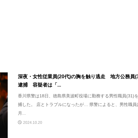
深夜・女性従業員(20代)の胸を触り逃走 地方公務員(3
逮捕 容疑者は「...
香川県警は18日、徳島県美波町役場に勤務する男性職員(31)
捕した。 店とトラブルになったが… 県警によると、男性職員
月...
2024.10.20