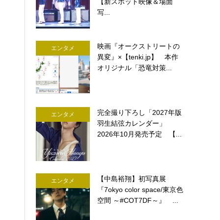
【新スポット映像＆場面
写...
映画『オークストリートの
エンタメ
異変』×【tenki.jp】 本作
オリジナル「恐竜対策...
完全撮り下ろし「2027年版
エンタメ
羽生結弦カレンダー」
2026年10月発売予定 【...
【中島裕翔】初写真展
エンタメ
『7okyo color space/東京色
空間 ～#COT7DF～』 ...