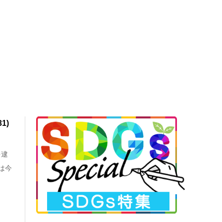
1)
を逮
は今