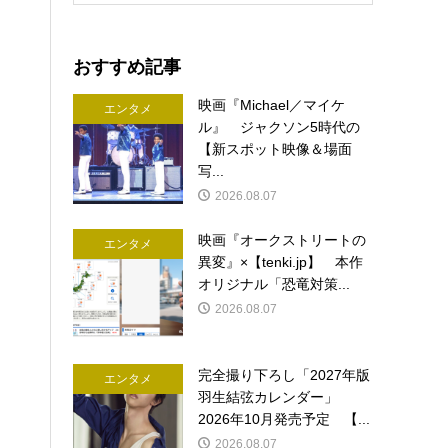
おすすめ記事
映画『Michael／マイケ
エンタメ
ル』 ジャクソン5時代の
【新スポット映像＆場面
写...
2026.08.07
映画『オークストリートの
エンタメ
異変』×【tenki.jp】 本作
オリジナル「恐竜対策...
2026.08.07
完全撮り下ろし「2027年版
エンタメ
羽生結弦カレンダー」
2026年10月発売予定 【...
2026.08.07