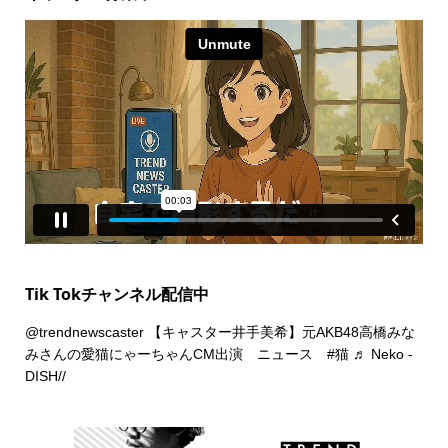
Tik Tokチャンネル配信中
@trendnewscaster
【キャスター井手美希】元AKB48高橋みな
みさんの愛猫にゃーちゃんCM出演 ニュース
#猫
♬ Neko -
DISH//