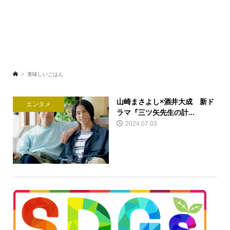
美味しいごはん
山崎まさよし×酒井大成 新ド
エンタメ
ラマ『三ツ⽮先⽣の計...
2024.07.03