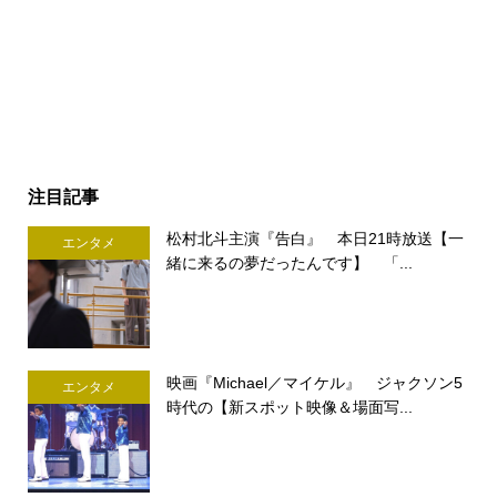
注目記事
松村北斗主演『告白』 本日21時放送【一
エンタメ
緒に来るの夢だったんです】 「...
映画『Michael／マイケル』 ジャクソン5
エンタメ
時代の【新スポット映像＆場面写...