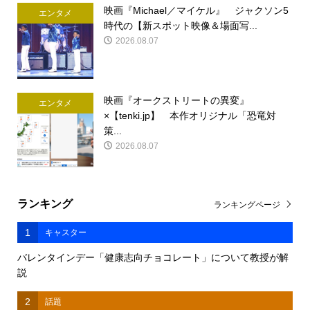
映画『Michael／マイケル』 ジャクソン5
エンタメ
時代の【新スポット映像＆場面写...
2026.08.07
映画『オークストリートの異変』
エンタメ
×【tenki.jp】 本作オリジナル「恐竜対
策...
2026.08.07
ランキング
ランキングページ
1
キャスター
バレンタインデー「健康志向チョコレート」について教授が解
説
2
話題