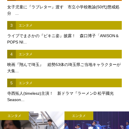
女子児童に『ラブレター』渡す 市立小学校教諭(50代)懲戒処
分 ...
3
エンタメ
ライブでまさかの『ビキニ姿』披露！ 森口博子「ANISON＆
POPS NI...
4
エンタメ
映画『翔んで埼玉』 総勢53体の埼玉県ご当地キャラクターが
大集...
5
エンタメ
寺西拓人(timelesz)主演！ 新ドラマ『ラーメンD 松平國光
Season...
エンタメ
エンタメ