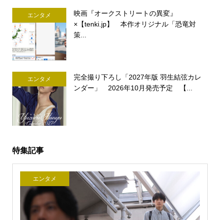
映画『オークストリートの異変』
エンタメ
×【tenki.jp】 本作オリジナル「恐竜対
策...
完全撮り下ろし「2027年版 羽生結弦カレ
エンタメ
ンダー」 2026年10月発売予定 【...
特集記事
エンタメ