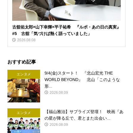
古舘佑太郎×山下幸輝×平子祐希 『ルポ・あの日の真実』
#5 古舘「気づけば熱く語っていました」
2026.08.08
おすすめ記事
9/4(金)スタート！ 『北山宏光 THE
エンタメ
WORLD BEYOND』 北山「このような
形...
2026.08.09
【福山雅治】サプライズ登壇！ 映画『あ
エンタメ
の星が降る丘で、君とまた出会い...
2026.08.09