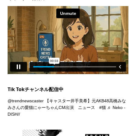
Tik Tokチャンネル配信中
@trendnewscaster
【キャスター井手美希】元AKB48高橋みな
みさんの愛猫にゃーちゃんCM出演 ニュース
#猫
♬ Neko -
DISH//