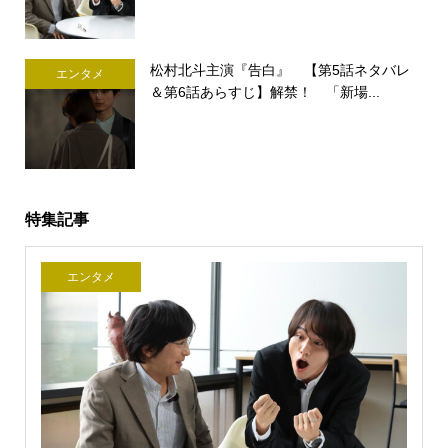
松村北斗主演『告白』 【第5話ネタバレ
エンタメ
＆第6話あらすじ】解禁！ 「新場...
特集記事
エンタメ