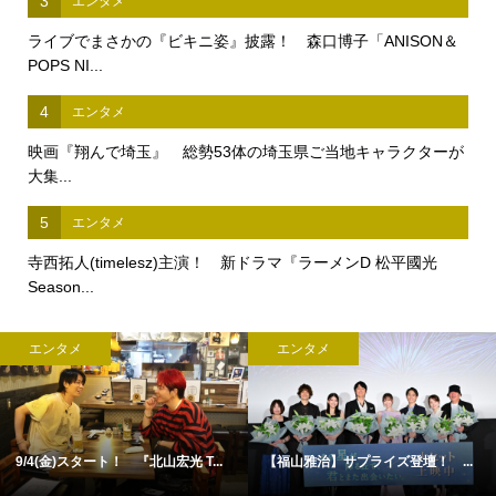
3
エンタメ
ライブでまさかの『ビキニ姿』披露！ 森口博子「ANISON＆
POPS NI...
4
エンタメ
映画『翔んで埼玉』 総勢53体の埼玉県ご当地キャラクターが
大集...
5
エンタメ
寺西拓人(timelesz)主演！ 新ドラマ『ラーメンD 松平國光
Season...
エンタメ
エンタメ
4(金)スタート！ 『北山宏光 T...
【福山雅治】サプライズ登壇！ ...
古