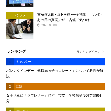
古舘佑太郎×山下幸輝×平子祐希 『ルポ・
エンタメ
あの日の真実』#5 古舘「気づけ...
2026.08.08
ランキング
ランキングページ
1
キャスター
バレンタインデー「健康志向チョコレート」について教授が解
説
2
話題
女子児童に『ラブレター』渡す 市立小学校教諭(50代)懲戒処
分 ...