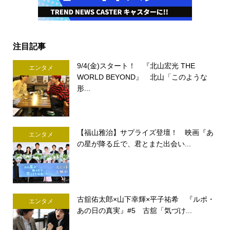
注目記事
9/4(金)スタート！ 『北山宏光 THE
エンタメ
WORLD BEYOND』 北山「このような
形...
【福山雅治】サプライズ登壇！ 映画『あ
エンタメ
の星が降る丘で、君とまた出会い...
古舘佑太郎×山下幸輝×平子祐希 『ルポ・
エンタメ
あの日の真実』#5 古舘「気づけ...