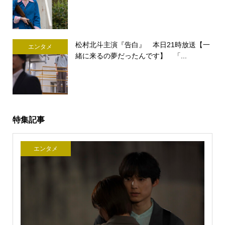
松村北斗主演『告白』 本日21時放送【一
エンタメ
緒に来るの夢だったんです】 「...
特集記事
エンタメ