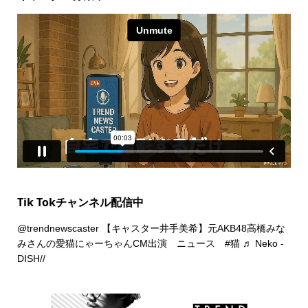
Tik Tokチャンネル配信中
@trendnewscaster
【キャスター井手美希】元AKB48高橋みな
みさんの愛猫にゃーちゃんCM出演 ニュース
#猫
♬ Neko -
DISH//