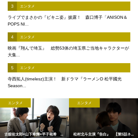
3
エンタメ
ライブでまさかの『ビキニ姿』披露！ 森口博子「ANISON＆
POPS NI...
4
エンタメ
映画『翔んで埼玉』 総勢53体の埼玉県ご当地キャラクターが
大集...
5
エンタメ
寺西拓人(timelesz)主演！ 新ドラマ『ラーメンD 松平國光
Season...
エンタメ
エンタメ
古舘佑太郎×山下幸輝×平子祐希 ...
松村北斗主演『告白』 【第5話ネ...