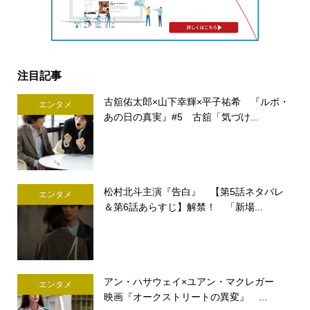
注目記事
古舘佑太郎×山下幸輝×平子祐希 『ルポ・
エンタメ
あの日の真実』#5 古舘「気づけ...
松村北斗主演『告白』 【第5話ネタバレ
エンタメ
＆第6話あらすじ】解禁！ 「新場...
アン・ハサウェイ×ユアン・マクレガー
エンタメ
映画『オークストリートの異変』 ...