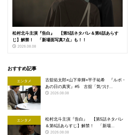
松村北斗主演『告白』 【第5話ネタバレ＆第6話あらす
じ】解禁！ 「新場面写真7点」も！！
2026.08.08
おすすめ記事
古舘佑太郎×山下幸輝×平子祐希 『ルポ・
エンタメ
あの日の真実』#5 古舘「気づけ...
2026.08.08
松村北斗主演『告白』 【第5話ネタバレ
エンタメ
＆第6話あらすじ】解禁！ 「新場...
2026.08.08